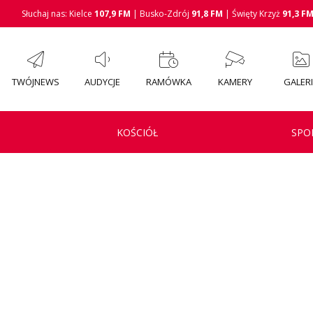
Słuchaj nas: Kielce
107,9 FM
| Busko-Zdrój
91,8 FM
| Święty Krzyż
91,3 F
TWÓJNEWS
AUDYCJE
RAMÓWKA
KAMERY
GALER
KOŚCIÓŁ
SPO