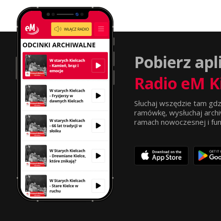
Pobierz apl
Radio eM K
Słuchaj wszędzie tam gdz
ramówkę, wysłuchaj archi
ramach nowoczesnej i funkc