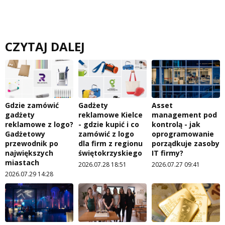
CZYTAJ DALEJ
Gdzie zamówić
Gadżety
Asset
gadżety
reklamowe Kielce
management pod
reklamowe z logo?
- gdzie kupić i co
kontrolą - jak
Gadżetowy
zamówić z logo
oprogramowanie
przewodnik po
dla firm z regionu
porządkuje zasoby
największych
świętokrzyskiego
IT firmy?
miastach
2026.07.28 18:51
2026.07.27 09:41
2026.07.29 14:28