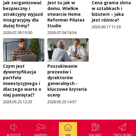
Jak zorganizować
Jest tu jak w
Cena grama złota
bezpieczny i
domu. Wielkie
w sztabkach i
atrakcyjny wyjazd
otwarcie Home
biżuterii – jaka
integracyjny dla
Reformer Pilates
jest różnica?
dużej firmy?
Studio
2026.06.17 11:20
2026.07.09 10:30
2026.07.04 18:54
Czym jest
Poszukiwanie
dywersyfikacja
prezesów i
portfela
dyrektorów
inwestycyjnego i
generalnych -
dlaczego warto o
kluczowe kryteria
niej pamiętać?
oceny
2026.05.25 12:25
2026.05.20 14:57
AUDYCJE
KAMERY
eM
PALIWO
TWÓJ NEWS