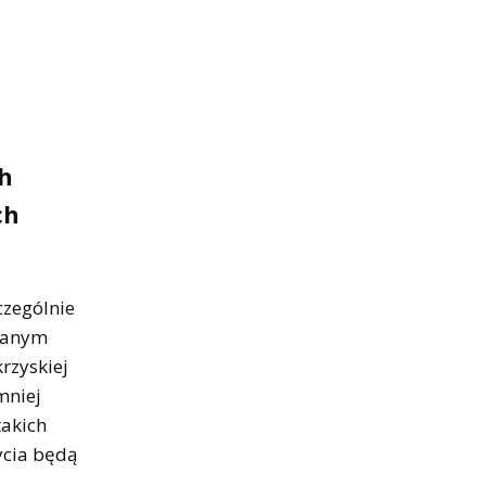
ch
ch
zególnie
owanym
rzyskiej
mniej
takich
ycia będą