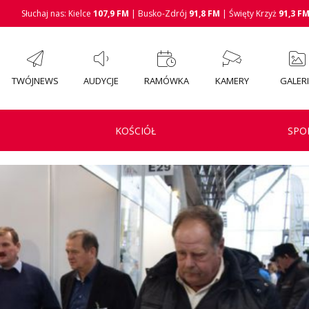
Słuchaj nas: Kielce
107,9 FM
| Busko-Zdrój
91,8 FM
| Święty Krzyż
91,3 F
TWÓJNEWS
AUDYCJE
RAMÓWKA
KAMERY
GALER
KOŚCIÓŁ
SPO