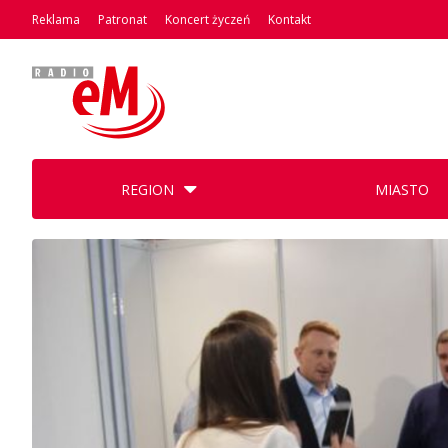
Reklama
Patronat
Koncert życzeń
Kontakt
REGION
MIASTO