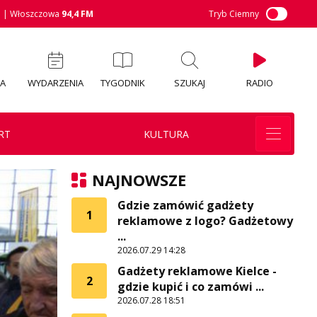
M
| Włoszczowa
94,4 FM
Tryb Ciemny
IA
WYDARZENIA
TYGODNIK
SZUKAJ
RADIO
RT
KULTURA
NAJNOWSZE
Gdzie zamówić gadżety
1
reklamowe z logo? Gadżetowy
...
2026.07.29 14:28
Gadżety reklamowe Kielce -
2
gdzie kupić i co zamówi ...
2026.07.28 18:51