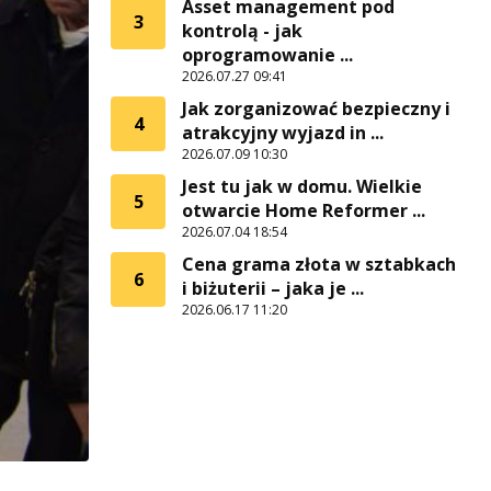
Asset management pod
3
kontrolą - jak
oprogramowanie ...
2026.07.27 09:41
Jak zorganizować bezpieczny i
4
atrakcyjny wyjazd in ...
2026.07.09 10:30
Jest tu jak w domu. Wielkie
5
otwarcie Home Reformer ...
2026.07.04 18:54
Cena grama złota w sztabkach
6
i biżuterii – jaka je ...
2026.06.17 11:20