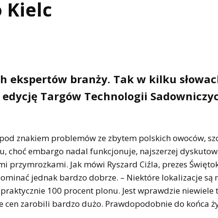
 Kielc
h ekspertów branży. Tak w kilku słowa
 edycję Targów Technologii Sadowniczy
pod znakiem problemów ze zbytem polskich owoców, szc
ku, choć embargo nadal funkcjonuje, najszerzej dyskut
 przymrozkami. Jak mówi Ryszard Ciźla, prezes Świętok
pominać jednak bardzo dobrze. – Niektóre lokalizacje są 
 praktycznie 100 procent plonu. Jest wprawdzie niewiele 
ie cen zarobili bardzo dużo. Prawdopodobnie do końca ż