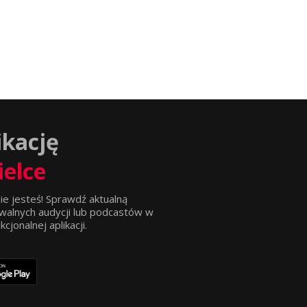
ikację
ielce
ie jesteś! Sprawdź aktualną
walnych audycji lub podcastów w
jonalnej aplikacji.