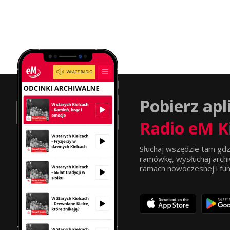
Pobierz apl
Radio eM K
Słuchaj wszędzie tam gdz
ramówkę, wysłuchaj archi
ramach nowoczesnej i funkc