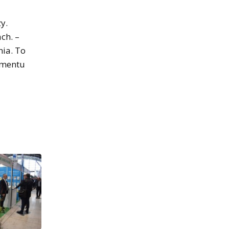
y.
ch. –
nia. To
momentu