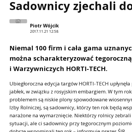
Sadownicy zjechali do
Piotr Wójcik
2017.11.21 12:58
Niemal 100 firm i cała gama uznanyc
można scharakteryzować tegoroczną
i Warzywniczych HORTI-TECH.
Ubiegłoroczna edycja targów HORTI-TECH upłynęła 
jabłek, w związku z rosyjskim embargiem. W tym ro
problemem są niskie plony spowodowane wiosennymi
Izby Rolniczej, są sadownicy, którzy ten rok będą ws
narażone na wymarznięcie. Niektórzy rolnicy zebrali
sytuacji, ale ci sadownicy przy tegorocznym poziom
dobrze wspominali ten rok – informuje prezes ŚIR.