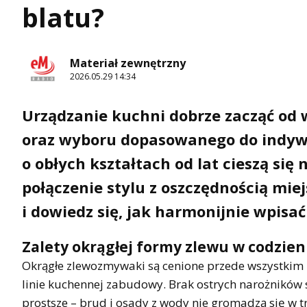
blatu?
Materiał zewnętrzny
2026.05.29 14:34
Urządzanie kuchni dobrze zacząć od 
oraz wyboru dopasowanego do indyw
o obłych kształtach od lat cieszą się
połączenie stylu z oszczędnością mie
i dowiedz się, jak harmonijnie wpisa
Zalety okrągłej formy zlewu w codzi
Okrągłe zlewozmywaki są cenione przede wszystkim z
linie kuchennej zabudowy. Brak ostrych narożników 
prostsze – brud i osady z wody nie gromadzą się w 