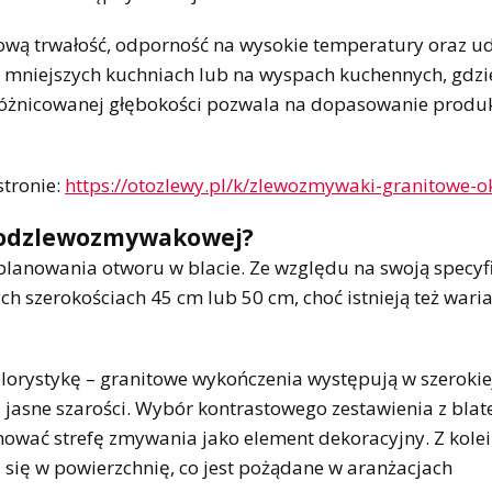
kową trwałość, odporność na wysokie temperatury oraz u
 mniejszych kuchniach lub na wyspach kuchennych, gdzi
zróżnicowanej głębokości pozwala na dopasowanie produ
stronie:
https://otozlewy.pl/k/zlewozmywaki-granitowe-o
 podzlewozmywakowej?
anowania otworu w blacie. Ze względu na swoją specyfi
ch szerokościach 45 cm lub 50 cm, choć istnieją też wari
rystykę – granitowe wykończenia występują w szerokiej
 i jasne szarości. Wybór kontrastowego zestawienia z blat
wać strefę zmywania jako element dekoracyjny. Z kolei
 się w powierzchnię, co jest pożądane w aranżacjach