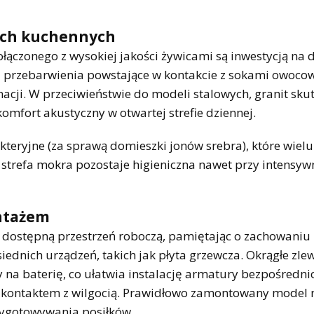
ach kuchennych
zonego z wysokiej jakości żywicami są inwestycją na dł
na przebarwienia powstające w kontakcie z sokami owoco
acji. W przeciwieństwie do modeli stalowych, granit sku
omfort akustyczny w otwartej strefie dziennej.
teryjne (za sprawą domieszki jonów srebra), które wielu
 strefa mokra pozostaje higieniczna nawet przy intensy
ntażem
ć dostępną przestrzeń roboczą, pamiętając o zachowaniu
ednich urządzeń, takich jak płyta grzewcza. Okrągłe zle
 na baterię, co ułatwia instalację armatury bezpośredni
kontaktem z wilgocią. Prawidłowo zamontowany model n
zygotowywania posiłków.