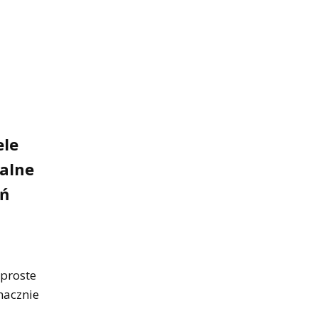
ele
kalne
ań
 proste
nacznie