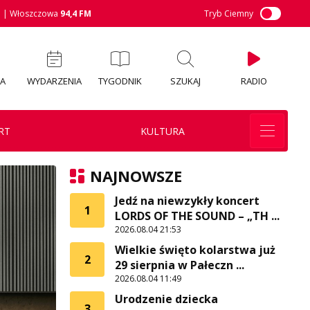
M
| Włoszczowa
94,4 FM
Tryb Ciemny
IA
WYDARZENIA
TYGODNIK
SZUKAJ
RADIO
RT
KULTURA
NAJNOWSZE
Jedź na niewzykły koncert
1
LORDS OF THE SOUND – „TH ...
2026.08.04 21:53
Wielkie święto kolarstwa już
2
29 sierpnia w Pałeczn ...
2026.08.04 11:49
Urodzenie dziecka
3