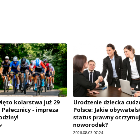
ięto kolarstwa już 29
Urodzenie dziecka cud
 Pałecznicy - impreza
Polsce: Jakie obywatels
rodziny!
status prawny otrzymu
noworodek?
9
2026.08.03 07:24