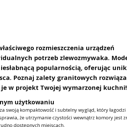
właściwego rozmieszczenia urządzeń
idualnych potrzeb zlewozmywaka. Mod
 niesłabnącą popularnością, oferując uni
jsca. Poznaj zalety granitowych rozwiąz
ć je w projekt Twojej wymarzonej kuchni!
ennym użytkowaniu
a swoją kompaktowość i subtelny wygląd, który łagodzi
sprawia, że utrzymanie czystości wewnątrz komory jest z
trudno dostępnych miejscach.