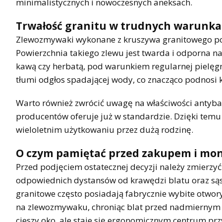
minimalistycznych i nowoczesnych aneksach.
Trwałość granitu w trudnych warunk
Zlewozmywaki wykonane z kruszywa granitowego połąc
Powierzchnia takiego zlewu jest twarda i odporna 
kawą czy herbatą, pod warunkiem regularnej pielęgn
tłumi odgłos spadającej wody, co znacząco podnosi k
Warto również zwrócić uwagę na właściwości antybak
producentów oferuje już w standardzie. Dzięki temu
wieloletnim użytkowaniu przez dużą rodzinę.
O czym pamiętać przed zakupem i mo
Przed podjęciem ostatecznej decyzji należy zmierzy
odpowiednich dystansów od krawędzi blatu oraz sąsi
granitowe często posiadają fabrycznie wybite otwory
na zlewozmywaku, chroniąc blat przed nadmiernym 
cieszy oko, ale staje się ergonomicznym centrum pr