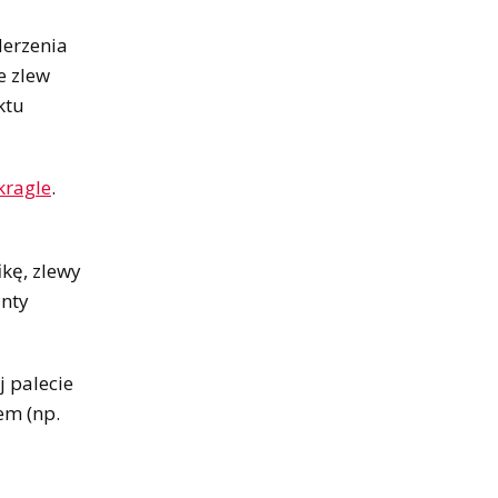
derzenia
e zlew
ktu
kragle
.
kę, zlewy
anty
 palecie
em (np.