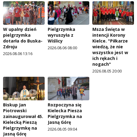
W upalny dzień
Pielgrzymka
Msza Święta w
pielgrzymka
wyruszyła z
intencji Korony
dotarła do Buska-
Wiślicy
Kielce. "Piłkarze
Zdroju
wiedzą, że nie
2026.08.06 08:00
wszystko jest w
2026.08.06 13:16
ich rękach i
nogach"
2026.08.05 20:00
Biskup Jan
Rozpoczyna się
Piotrowski
Kielecka Piesza
zainaugurował 45.
Pielgrzymka na
Kielecką Pieszą
Jasną Górę
Pielgrzymkę na
2026.08.05 09:04
Jasną Górę