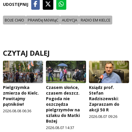
UDOSTĘPNIJ
BOżE CIAłO
PRAWDę MóWIąC
AUDYCJA
RADIO EM KIELCE
CZYTAJ DALEJ
Pielgrzymka
Czasem słońce,
Ksiądz prof.
zmierza do Kielc.
czasem deszcz.
Stefan
Powitajmy
Pogoda nie
Radziszewski:
pątników!
oszczędza
Zapraszam do
pielgrzymów na
akcji 50 R
2026.08.08 06:36
szlaku do Matki
2026.08.07 09:26
Bożej
2026.08.07 14:37