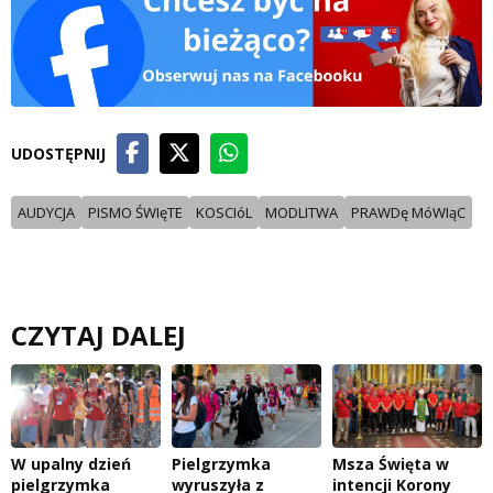
UDOSTĘPNIJ
AUDYCJA
PISMO ŚWIęTE
KOSCIóL
MODLITWA
PRAWDę MóWIąC
CZYTAJ DALEJ
W upalny dzień
Pielgrzymka
Msza Święta w
pielgrzymka
wyruszyła z
intencji Korony