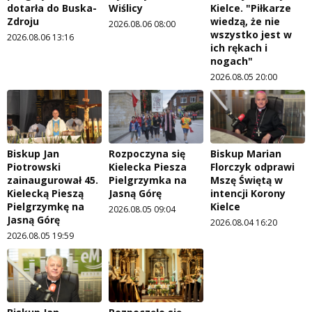
dotarła do Buska-
Wiślicy
Kielce. "Piłkarze
Zdroju
wiedzą, że nie
2026.08.06 08:00
wszystko jest w
2026.08.06 13:16
ich rękach i
nogach"
2026.08.05 20:00
Biskup Jan
Rozpoczyna się
Biskup Marian
Piotrowski
Kielecka Piesza
Florczyk odprawi
zainaugurował 45.
Pielgrzymka na
Mszę Świętą w
Kielecką Pieszą
Jasną Górę
intencji Korony
Pielgrzymkę na
Kielce
2026.08.05 09:04
Jasną Górę
2026.08.04 16:20
2026.08.05 19:59