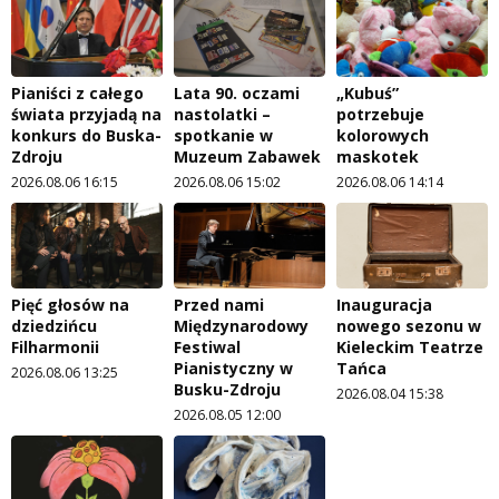
Pianiści z całego
Lata 90. oczami
„Kubuś”
świata przyjadą na
nastolatki –
potrzebuje
konkurs do Buska-
spotkanie w
kolorowych
Zdroju
Muzeum Zabawek
maskotek
2026.08.06 16:15
2026.08.06 15:02
2026.08.06 14:14
Pięć głosów na
Przed nami
Inauguracja
dziedzińcu
Międzynarodowy
nowego sezonu w
Filharmonii
Festiwal
Kieleckim Teatrze
Pianistyczny w
Tańca
2026.08.06 13:25
Busku-Zdroju
2026.08.04 15:38
2026.08.05 12:00