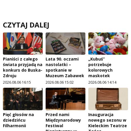
CZYTAJ DALEJ
Pianiści z całego
Lata 90. oczami
„Kubuś”
świata przyjadą na
nastolatki –
potrzebuje
konkurs do Buska-
spotkanie w
kolorowych
Zdroju
Muzeum Zabawek
maskotek
2026.08.06 16:15
2026.08.06 15:02
2026.08.06 14:14
Pięć głosów na
Przed nami
Inauguracja
dziedzińcu
Międzynarodowy
nowego sezonu w
Filharmonii
Festiwal
Kieleckim Teatrze