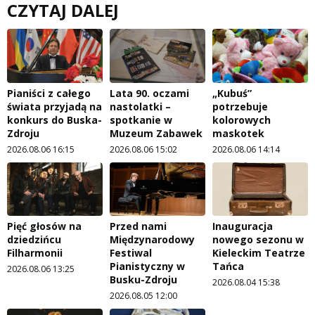
CZYTAJ DALEJ
Pianiści z całego
Lata 90. oczami
„Kubuś”
świata przyjadą na
nastolatki –
potrzebuje
konkurs do Buska-
spotkanie w
kolorowych
Zdroju
Muzeum Zabawek
maskotek
2026.08.06 16:15
2026.08.06 15:02
2026.08.06 14:14
Pięć głosów na
Przed nami
Inauguracja
dziedzińcu
Międzynarodowy
nowego sezonu w
Filharmonii
Festiwal
Kieleckim Teatrze
Pianistyczny w
Tańca
2026.08.06 13:25
Busku-Zdroju
2026.08.04 15:38
2026.08.05 12:00