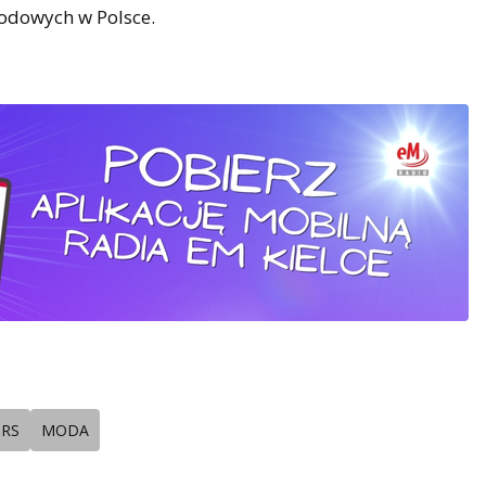
odowych w Polsce.
RS
MODA