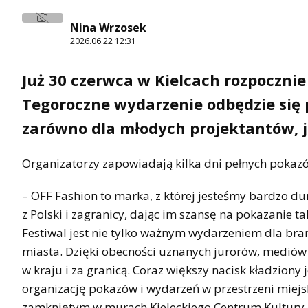
Nina Wrzosek
2026.06.22 12:31
Już 30 czerwca w Kielcach rozpocznie
Tegoroczne wydarzenie odbędzie się p
zarówno dla młodych projektantów, j
Organizatorzy zapowiadają kilka dni pełnych pokaz
– OFF Fashion to marka, z której jesteśmy bardzo du
z Polski i zagranicy, dając im szansę na pokazanie t
Festiwal jest nie tylko ważnym wydarzeniem dla br
miasta. Dzięki obecności uznanych jurorów, mediów 
w kraju i za granicą. Coraz większy nacisk kładzion
organizację pokazów i wydarzeń w przestrzeni miejs
zamkniętym w murach Kieleckiego Centrum Kultury.