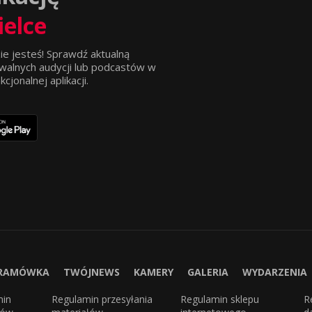
ielce
ie jesteś! Sprawdź aktualną
walnych audycji lub podcastów w
jonalnej aplikacji.
RAMÓWKA
TWÓJNEWS
KAMERY
GALERIA
WYDARZENIA
min
Regulamin przesyłania
Regulamin sklepu
R