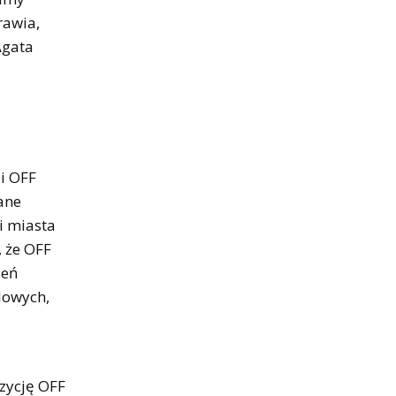
rawia,
Agata
ji OFF
ane
ni miasta
, że OFF
zeń
dowych,
ozycję OFF