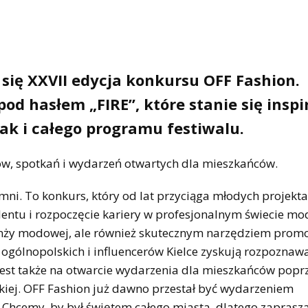
 się XXVII edycja konkursu OFF Fashion.
od hasłem „FIRE”, które stanie się inspi
ak i całego programu festiwalu.
ów, spotkań i wydarzeń otwartych dla mieszkańców.
mni. To konkurs, który od lat przyciąga młodych projekt
alentu i rozpoczęcie kariery w profesjonalnym świecie mo
anży modowej, ale również skutecznym narzędziem promo
ogólnopolskich i influencerów Kielce zyskują rozpoznaw
y jest także na otwarcie wydarzenia dla mieszkańców popr
kiej. OFF Fashion już dawno przestał być wydarzeniem
 Chcemy, by był świętem całego miasta, dlatego zapras