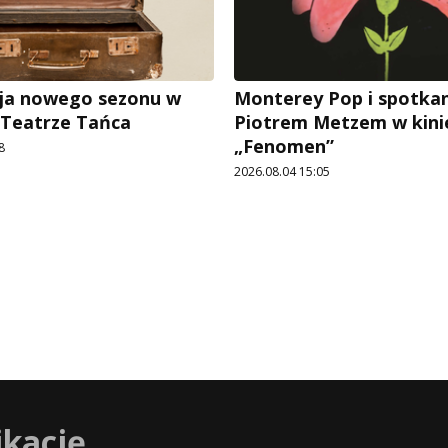
ja nowego sezonu w
Monterey Pop i spotkan
 Teatrze Tańca
Piotrem Metzem w kini
„Fenomen”
8
2026.08.04 15:05
ikację