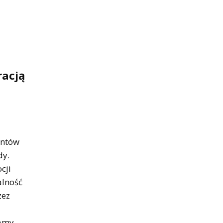
racją
antów
dy.
cji
alność
zez
zamy