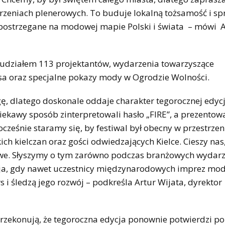
rzeniach plenerowych. To buduje lokalną tożsamość i sp
ą postrzegane na modowej mapie Polski i świata – mówi 
z udziałem 113 projektantów, wydarzenia towarzyszące
usa oraz specjalne pokazy mody w Ogrodzie Wolności.
ę, dlatego doskonale oddaje charakter tegorocznej edyc
ciekawy sposób zinterpretowali hasło „FIRE”, a prezentow
nocześnie staramy się, by festiwal był obecny w przestrze
kich kielczan oraz gości odwiedzających Kielce. Cieszy nas
towe. Słyszymy o tym zarówno podczas branżowych wydar
kcja, gdy nawet uczestnicy międzynarodowych imprez mo
i śledzą jego rozwój – podkreśla Artur Wijata, dyrektor
przekonują, że tegoroczna edycja ponownie potwierdzi p