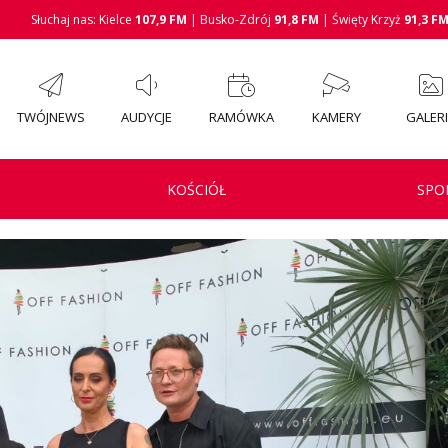
Słuchaj nas: Kielce
107,9 FM
| Busko-Zdrój
91,8 FM
| Święty Krzyż
91,3 F
TWÓJNEWS
AUDYCJE
RAMÓWKA
KAMERY
GALER
KOŚCIÓŁ
SPO