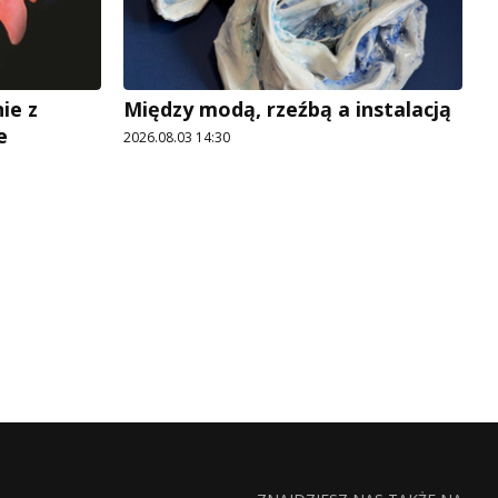
ie z
Między modą, rzeźbą a instalacją
e
2026.08.03 14:30