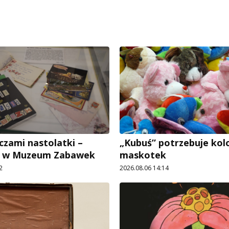
czami nastolatki –
„Kubuś” potrzebuje ko
e w Muzeum Zabawek
maskotek
2
2026.08.06 14:14