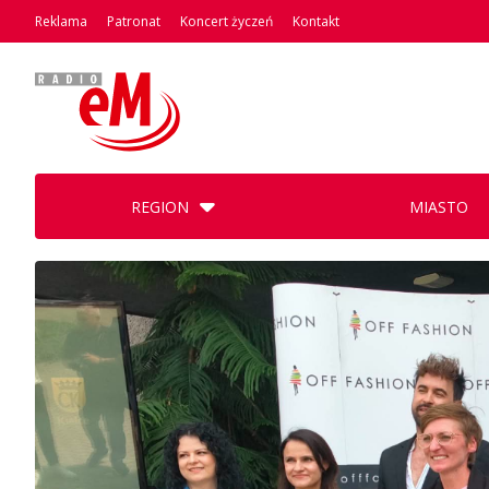
Reklama
Patronat
Koncert życzeń
Kontakt
REGION
MIASTO