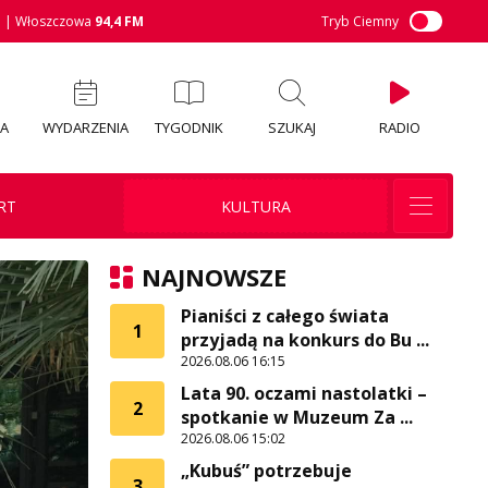
M
| Włoszczowa
94,4 FM
Tryb Ciemny
IA
WYDARZENIA
TYGODNIK
SZUKAJ
RADIO
RT
KULTURA
NAJNOWSZE
Pianiści z całego świata
1
przyjadą na konkurs do Bu ...
2026.08.06 16:15
Lata 90. oczami nastolatki –
2
spotkanie w Muzeum Za ...
2026.08.06 15:02
„Kubuś” potrzebuje
3