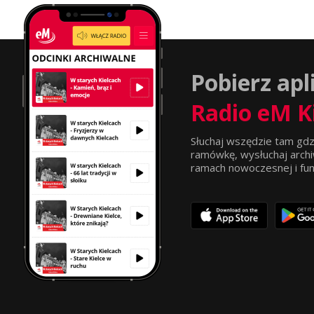
Pobierz apl
Radio eM K
Słuchaj wszędzie tam gdz
ramówkę, wysłuchaj archi
ramach nowoczesnej i funkc