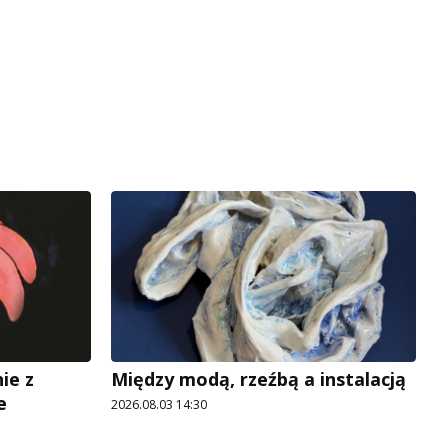
ie z
Między modą, rzeźbą a instalacją
e
2026.08.03 14:30