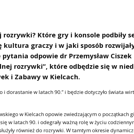
 rozrywki? Które gry i konsole podbiły s
ę kultura graczy i w jaki sposób rozwijały
e pytania odpowie dr Przemysław Ciszek
ej rozrywki”, które odbędzie się w niedz
ek i Zabawy w Kielcach.
i dorastanie w latach 90.” i będzie dotyczyło świata wir
owskiego w Kielcach opowie zwiedzającym o początkach g
ę w latach 90. i odegrały ważną rolę w życiu codziennym
służyły również do rozrywki. W tamtym okresie dynamicz