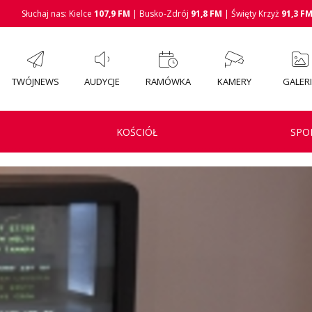
Słuchaj nas: Kielce
107,9 FM
| Busko-Zdrój
91,8 FM
| Święty Krzyż
91,3 F
TWÓJNEWS
AUDYCJE
RAMÓWKA
KAMERY
GALER
KOŚCIÓŁ
SPO