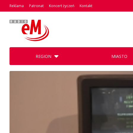
Reklama
Patronat
Koncert życzeń
Kontakt
REGION
MIASTO