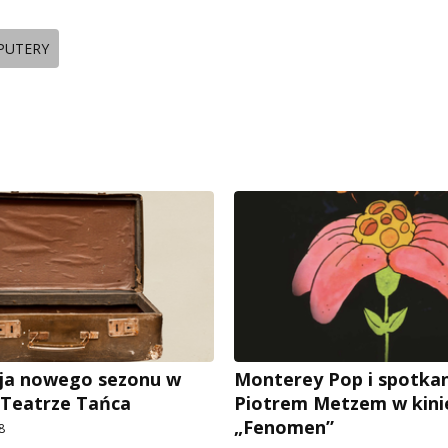
PUTERY
ja nowego sezonu w
Monterey Pop i spotkan
 Teatrze Tańca
Piotrem Metzem w kini
„Fenomen”
8