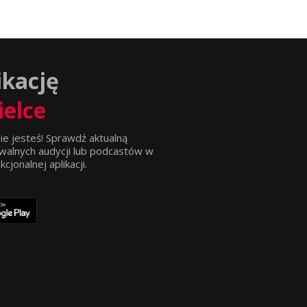
ikację
ielce
ie jesteś! Sprawdź aktualną
walnych audycji lub podcastów w
jonalnej aplikacji.