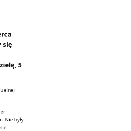
erca
 się
ielę, 5
tualnej
ier
. Nie były
nie