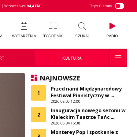
M
| Włoszczowa
94,4 FM
Tryb Ciemny
IA
WYDARZENIA
TYGODNIK
SZUKAJ
RADIO
RT
KULTURA
NAJNOWSZE
Przed nami Międzynarodowy
1
Festiwal Pianistyczny w ...
2026.08.05 12:00
Inauguracja nowego sezonu w
2
Kieleckim Teatrze Tańc ...
2026.08.04 15:38
Monterey Pop i spotkanie z
3