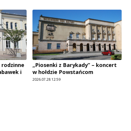
 rodzinne
„Piosenki z Barykady” – koncert
abawek i
w hołdzie Powstańcom
2026.07.28 12:59