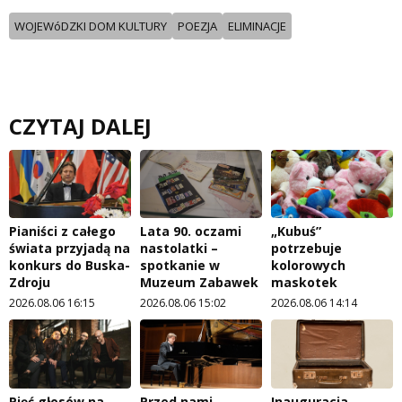
WOJEWóDZKI DOM KULTURY
POEZJA
ELIMINACJE
CZYTAJ DALEJ
Pianiści z całego
Lata 90. oczami
„Kubuś”
świata przyjadą na
nastolatki –
potrzebuje
konkurs do Buska-
spotkanie w
kolorowych
Zdroju
Muzeum Zabawek
maskotek
2026.08.06 16:15
2026.08.06 15:02
2026.08.06 14:14
Pięć głosów na
Przed nami
Inauguracja