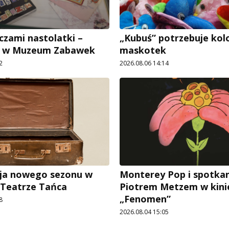
czami nastolatki –
„Kubuś” potrzebuje ko
e w Muzeum Zabawek
maskotek
2
2026.08.06 14:14
ja nowego sezonu w
Monterey Pop i spotkan
 Teatrze Tańca
Piotrem Metzem w kini
„Fenomen”
8
2026.08.04 15:05