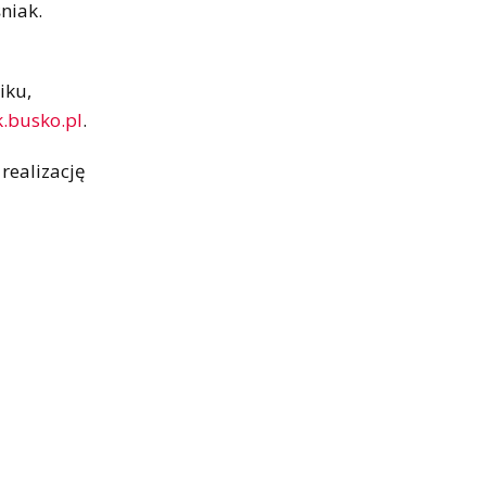
niak.
iku,
k.busko.pl
.
realizację