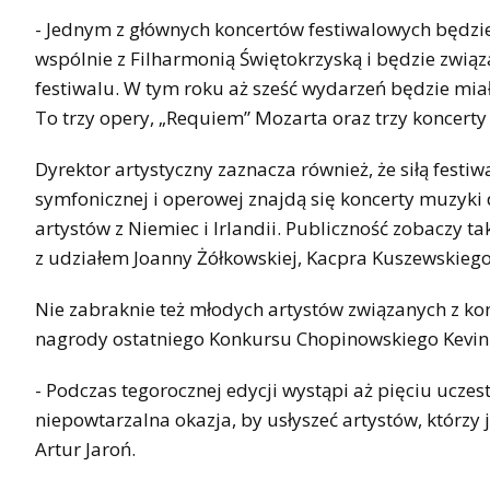
- Jednym z głównych koncertów festiwalowych będzi
wspólnie z Filharmonią Świętokrzyską i będzie związ
festiwalu. W tym roku aż sześć wydarzeń będzie mi
To trzy opery, „Requiem” Mozarta oraz trzy koncerty
Dyrektor artystyczny zaznacza również, że siłą fest
symfonicznej i operowej znajdą się koncerty muzyk
artystów z Niemiec i Irlandii. Publiczność zobaczy t
z udziałem Joanny Żółkowskiej, Kacpra Kuszewskiego
Nie zabraknie też młodych artystów związanych z ko
nagrody ostatniego Konkursu Chopinowskiego Kevin C
- Podczas tegorocznej edycji wystąpi aż pięciu ucze
niepowtarzalna okazja, by usłyszeć artystów, którzy 
Artur Jaroń.