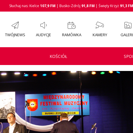
Słuchaj nas: Kielce
107,9 FM
| Busko-Zdrój
91,8 FM
| Święty Krzyż
91,3 F
TWÓJNEWS
AUDYCJE
RAMÓWKA
KAMERY
GALER
KOŚCIÓŁ
SPO