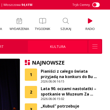
M
| Włoszczowa
94,4 FM
Tryb Ciemny
IA
WYDARZENIA
TYGODNIK
SZUKAJ
RADIO
RT
KULTURA
NAJNOWSZE
Pianiści z całego świata
1
przyjadą na konkurs do Bu ...
2026.08.06 16:15
Lata 90. oczami nastolatki –
2
spotkanie w Muzeum Za ...
2026.08.06 15:02
„Kubuś” potrzebuje
3