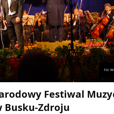
Fot. W
ynarodowy Festiwal Muzy
w Busku-Zdroju