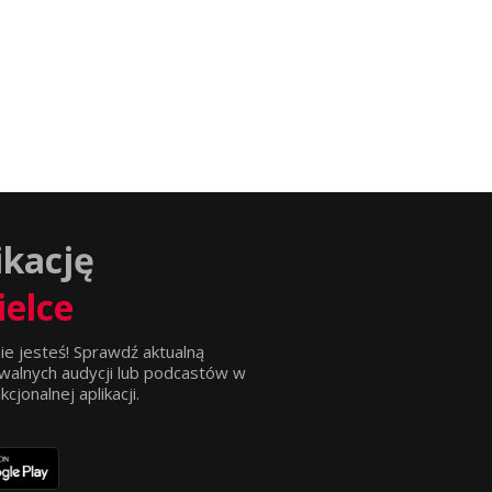
ikację
ielce
ie jesteś! Sprawdź aktualną
walnych audycji lub podcastów w
jonalnej aplikacji.