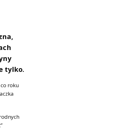
zna,
iach
tyny
e tylko.
 co roku
waczka
orodnych
t”