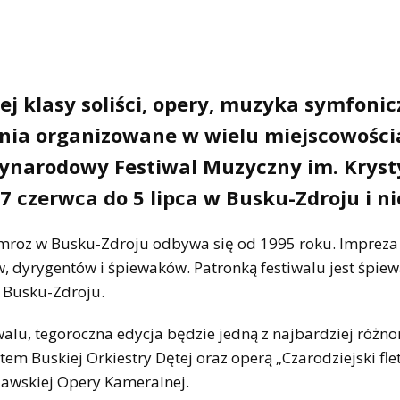
ej klasy soliści, opery, muzyka symfonic
enia organizowane w wielu miejscowośc
zynarodowy Festiwal Muzyczny im. Krys
7 czerwca do 5 lipca w Busku-Zdroju i ni
mroz w Busku-Zdroju odbywa się od 1995 roku. Impreza
, dyrygentów i śpiewaków. Patronką festiwalu jest śpie
w Busku-Zdroju.
iwalu, tegoroczna edycja będzie jedną z najbardziej różn
tem Buskiej Orkiestry Dętej oraz operą „Czarodziejski fle
wskiej Opery Kameralnej.