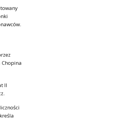
otowany
onki
konawców.
przez
a Chopina
 II
z.
iczności
kreśla