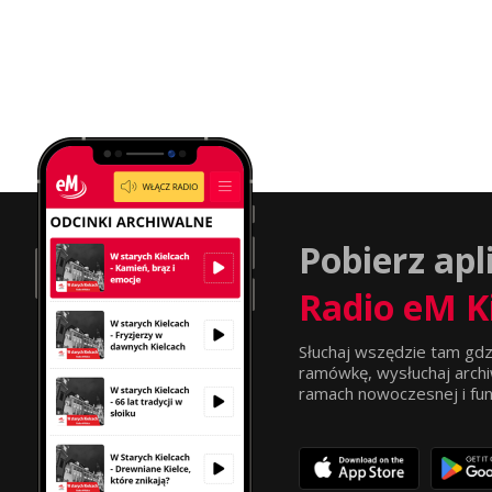
Pobierz apl
Radio eM K
Słuchaj wszędzie tam gdz
ramówkę, wysłuchaj archi
ramach nowoczesnej i funkc