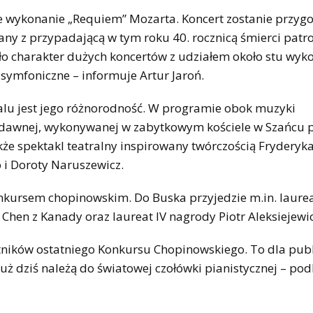
e wykonanie „Requiem” Mozarta. Koncert zostanie przyg
any z przypadającą w tym roku 40. rocznicą śmierci patr
ało charakter dużych koncertów z udziałem około stu wy
 symfoniczne – informuje Artur Jaroń.
iwalu jest jego różnorodność. W programie obok muzyki
i dawnej, wykonywanej w zabytkowym kościele w Szańcu 
akże spektakl teatralny inspirowany twórczością Fryderyk
 i Doroty Naruszewicz.
nkursem chopinowskim. Do Buska przyjedzie m.in. laureat
hen z Kanady oraz laureat IV nagrody Piotr Aleksiejewic
stników ostatniego Konkursu Chopinowskiego. To dla publ
już dziś należą do światowej czołówki pianistycznej – pod