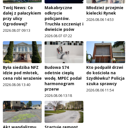
Twój News: Co
Makabryczne
Młodzież przejmie
dalej z pałacykiem
odkrycie
kielecki Rynek
przy ulicy
policjantów.
2026.08.06 14:53
Ogrodowej?
Truchła szczeniąt i
dwieście psów
2026.08.07 09:13
2026.08.07 07:22
Była siedziba NFZ
Budowa S74
Kto podpalił drzwi
idzie pod młotek,
odetnie ciepłą
do kościoła na
cena robi wrażenie
wodę. MPEC podał
Szydłówku? Policja
harmonogram
szuka sprawcy
2026.08.06 13:40
przerw
2026.08.06 11:54
2026.08.06 13:18
Akt wandalizmu
Startuje remont