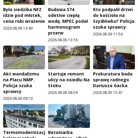
Była siedziba NFZ
Budowa S74
Kto podpalił drzwi
idzie pod młotek,
odetnie ciepłą
do kościoła na
cena robi wrażenie
wodę. MPEC podał
Szydłówku? Policja
harmonogram
szuka sprawcy
2026.08.06 13:40
przerw
2026.08.06 11:54
2026.08.06 13:18
Akt wandalizmu
Startuje remont
Prokuratura bada
na Placu NMP.
ulicy na osiedlu Na
sprawę radnego
Policja szuka
Stoku
Dariusza Gacka
sprawcy
2026.08.06 08:59
2026.08.05 15:47
2026.08.06 09:10
Termomodernizacja
Betoniarka