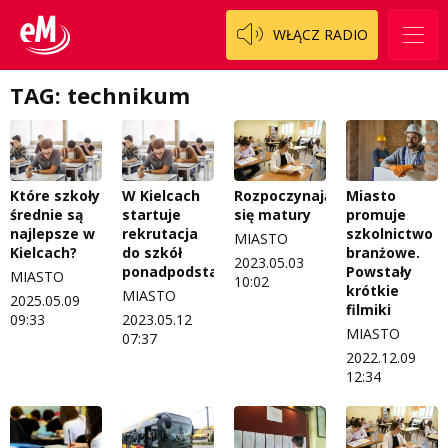
Patronat
Staszowski
Cały ten sport
WŁĄCZ RADIO
Koncert życzeń
Włoszczowski
Dzieciaki Cudaki
Kontakt
TAG: technikum
Fascynująca nauka
O nas
Historia na fali
Regulamin programu Patron
Modna kultura
Które szkoły
W Kielcach
Rozpoczynają
Miasto
średnie są
startuje
się matury
promuje
Zespół
OdNowa
najlepsze w
rekrutacja
szkolnictwo
MIASTO
Kielcach?
do szkół
branżowe.
2023.05.03
Logo do pobrania
Pacjent, którego nie zapomnę
ponadpodstawowych
Powstały
MIASTO
10:02
krótkie
MIASTO
2025.05.09
Regulamin konkursów
Pasjonaci
filmiki
09:33
2023.05.12
MIASTO
07:37
Regulamin przesyłania materiałów
Piąta strona świata
2022.12.09
12:34
Regulamin sklepu internetowego
Prawdę mówiąc
Regulamin darowizn
Słowo Dnia