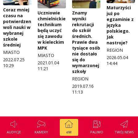
Regulamin konkursu Zwierzak naszej klasy
Tak wierzę
Maturzyści
Coraz mniej
Uczniowie
Znamy
już po
czasu na
Polityka prywatności
Weekend z blondynką
chmielnickiego
wyniki
egzaminie z
potwierdzenie
technikum
rekrutacji
języka
woli nauki w
będą uczyć
do szkół
W starych Kielcach
polskiego.
wybranej
ZNAJDZIESZ NAS TAKŻE NA
się zawodu
średnich.
Jak
szkole
w kieleckim
Prawie dwa
nastroje?
Wszystko w temacie
średniej
MPK
tysiące osób
REGION
MIASTO
nie dostało
MIASTO
2026.05.04
2022.07.25
się do
2021.01.04
14:44
10:29
wymarzonej
11:21
szkoły
REGION
2019.07.16
11:13
AUDYCJE
KAMERY
eM
PALIWO
TWÓJ NEWS