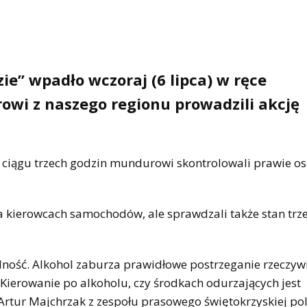
e” wpadło wczoraj (6 lipca) w ręce
owi z naszego regionu prowadzili akcję
 W ciągu trzech godzin mundurowi skontrolowali prawie o
 na kierowcach samochodów, ale sprawdzali także stan trz
lność. Alkohol zaburza prawidłowe postrzeganie rzeczywi
. Kierowanie po alkoholu, czy środkach odurzających jest
rtur Majchrzak z zespołu prasowego świętokrzyskiej poli