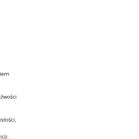
siem
eźwości
stości,
cji.