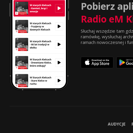
Pobierz apl
Radio eM K
Słuchaj wszędzie tam gdz
ramówkę, wysłuchaj archi
ramach nowoczesnej i funkc
AUDYCJE