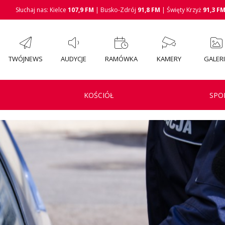
Słuchaj nas: Kielce
107,9 FM
| Busko-Zdrój
91,8 FM
| Święty Krzyż
91,3 F
TWÓJNEWS
AUDYCJE
RAMÓWKA
KAMERY
GALER
KOŚCIÓŁ
SPO