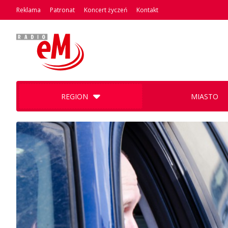
Reklama
Patronat
Koncert życzeń
Kontakt
REGION
MIASTO