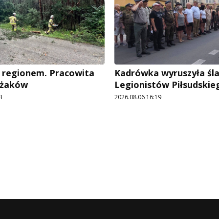
 regionem. Pracowita
Kadrówka wyruszyła śl
ażaków
Legionistów Piłsudskie
3
2026.08.06 16:19