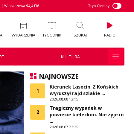
M
| Włoszczowa
94,4 FM
Tryb Ciemny
IA
WYDARZENIA
TYGODNIK
SZUKAJ
RADIO
RT
KULTURA
NAJNOWSZE
Kierunek Lasocin. Z Końskich
1
wyruszył rajd szlakie ...
2026.08.08 13:15
Tragiczny wypadek w
2
powiecie kieleckim. Nie żyje m
...
2026.08.07 22:29