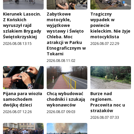
Kierunek Lasocin.
Zabytkowe
Tragiczny
Z Końskich
motocykle,
wypadek w
wyruszył rajd
wyjątkowe
powiecie
szlakiem Brygady
wystawy i Święto
kieleckim. Nie żyje
Świętokrzyskiej
Chleba. Moc
motocyklista
atrakcji w Parku
2026.08.08 13:15
2026.08.07 22:29
Etnograficznym w
Tokarni
2026.08.08 11:02
Pijana para wiozła
Chcą wybudować
Burze nad
samochodem
chodniki i szukają
regionem.
dwójkę dzieci
wykonawców
Pracowita noc u
strażaków
2026.08.07 12:26
2026.08.07 09:03
2026.08.07 07:33