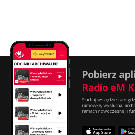
Pobierz apl
Radio eM K
Słuchaj wszędzie tam gdz
ramówkę, wysłuchaj archi
ramach nowoczesnej i funkc