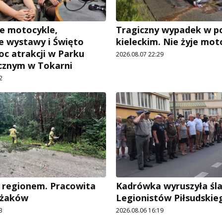
e motocykle,
Tragiczny wypadek w p
 wystawy i Święto
kieleckim. Nie żyje mot
oc atrakcji w Parku
2026.08.07 22:29
cznym w Tokarni
2
 regionem. Pracowita
Kadrówka wyruszyła śl
ażaków
Legionistów Piłsudskie
3
2026.08.06 16:19