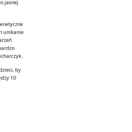
o jasnej
genetyczne
m unikanie
parzeń
 bardzo
ucharczyk.
zieci, by
ędzy 10