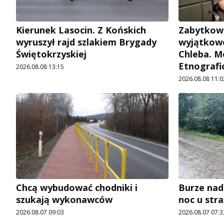
Kierunek Lasocin. Z Końskich
Zabytkow
wyruszył rajd szlakiem Brygady
wyjątkowe
Świętokrzyskiej
Chleba. M
Etnografi
2026.08.08 13:15
2026.08.08 11:0
Chcą wybudować chodniki i
Burze nad
szukają wykonawców
noc u str
2026.08.07 09:03
2026.08.07 07:3