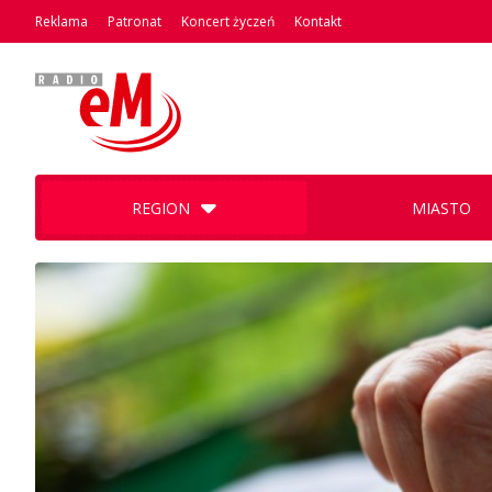
Reklama
Patronat
Koncert życzeń
Kontakt
REGION
MIASTO