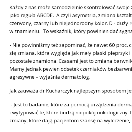
Każdy z nas może samodzielnie skontrolować swoje 
jako reguła ABCDE. A czyli asymetria, zmiana kształtu
czerwony, czarny lub niejednorodny kolor. D - duży 
w znamieniu. To wskaźnik, który powinien dać sygnał
- Nie powinniśmy też zapominać, że nawet 60 proc. c
się zmiana, która wygląda jak mały płaski pieprzyk i
pozostałe znamiona. Czasami jest to zmiana barwni
Mamy jednak pewien odsetek czerniaków bezbarwniko
agresywne – wyjaśnia dermatolog.
Jak zauważa dr Kucharczyk najlepszym sposobem jes
- Jest to badanie, które za pomocą urządzenia de
i wytypować te, które budzą niepokój onkologiczny.
zmiany, które dają pacjentom szansę na wyleczenie, 