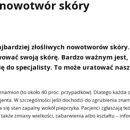
y nowotwór skóry
najbardziej złośliwych nowotworów skóry.
rwować swoją skórę. Bardzo ważnym jest,
ę do specjalisty. To może uratować nas
ch znamion (to około 40 proc. przypadków). Dlatego każda
enta. W szczególności jeśli dochodzi do zgrubienia znam
się stan zapalny wokół pieprzyka. Pacjenci zgłaszają też
także zmiany wielkości, zabarwienia albo kształtu – inf