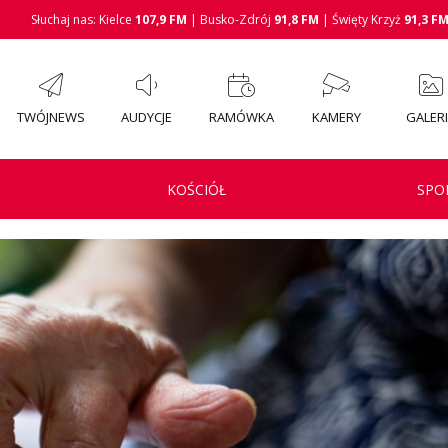
Słuchaj nas: Kielce
107,9 FM
| Busko-Zdrój
91,8 FM
| Święty Krzyż
91,3 F
TWÓJNEWS
AUDYCJE
RAMÓWKA
KAMERY
GALER
KOŚCIÓŁ
SPO