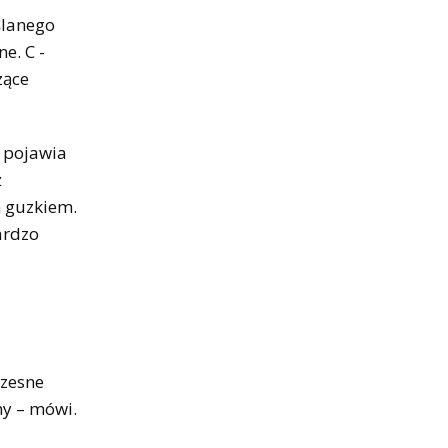
ślanego
e. C -
zące
e pojawia
ż
m guzkiem.
ardzo
czesne
ny – mówi.