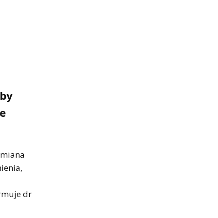
 by
ze
 zmiana
ienia,
ormuje dr