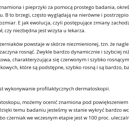
znamiona i pieprzyki za pomocą prostego badania, okre
. B to brzegi, często wyglądają na nierówne i postrzępion
rozmiar. E jak ewolucja, czyli postępujące zmiany zachod
, czy niezbędna jest wizyta u lekarza.
zerniaków powstaje w skórze niezmienionej, tzn. że nagl
 zaczyna rosnąć. Zwykle bardzo dynamicznie i szybciej ni
kowa, charakteryzująca się czerwonym i szybko rosnący
wych, które są podstępne, szybko rosną i są bardzo, b
t wykonywanie profilaktycznych dermatoskopii.
rmatoskopu, możemy ocenić znamiona pod powiększeniem
 Dzięki temu badaniu jesteśmy w stanie wykryć bardzo w
bo czerniak we wczesnym etapie jest w 100 proc. uleczal