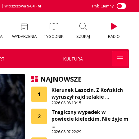
M
| Włoszczowa
94,4 FM
Tryb Ciemny
IA
WYDARZENIA
TYGODNIK
SZUKAJ
RADIO
RT
KULTURA
NAJNOWSZE
Kierunek Lasocin. Z Końskich
1
wyruszył rajd szlakie ...
2026.08.08 13:15
Tragiczny wypadek w
2
powiecie kieleckim. Nie żyje m
...
2026.08.07 22:29