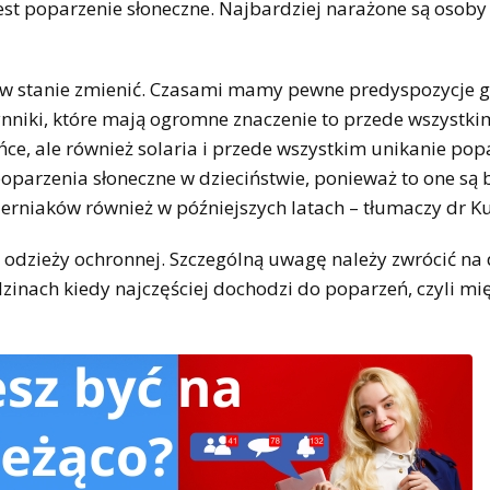
st poparzenie słoneczne. Najbardziej narażone są osoby 
my w stanie zmienić. Czasami mamy pewne predyspozycje 
nniki, które mają ogromne znaczenie to przede wszystki
ońce, ale również solaria i przede wszystkim unikanie po
oparzenia słoneczne w dzieciństwie, ponieważ to one są
zerniaków również w późniejszych latach – tłumaczy dr K
 odzieży ochronnej. Szczególną uwagę należy zwrócić na d
zinach kiedy najczęściej dochodzi do poparzeń, czyli mi