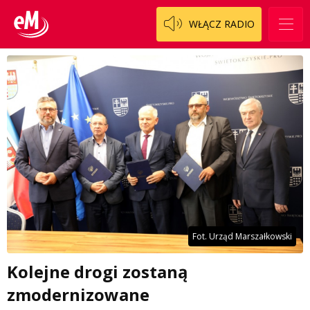
WŁĄCZ RADIO
Fot. Urząd Marszałkowski
Kolejne drogi zostaną
zmodernizowane