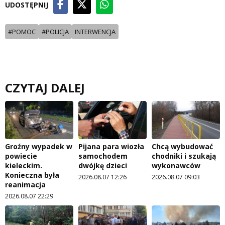
UDOSTĘPNIJ
#POMOC
#POLICJA
INTERWENCJA
CZYTAJ DALEJ
Groźny wypadek w
Pijana para wiozła
Chcą wybudować
powiecie
samochodem
chodniki i szukają
kieleckim.
dwójkę dzieci
wykonawców
Konieczna była
2026.08.07 12:26
2026.08.07 09:03
reanimacja
2026.08.07 22:29