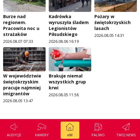
Burze nad
Kadrówka
Pożary w
regionem.
wyruszyła śladem
świętokrzyskich
Pracowita noc u
Legionistów
lasach
strażaków
Piłsudskiego
2026.08.05 14:31
2026.08.07 07:33
2026.08.06 16:19
W województwie
Brakuje niemal
świętokrzyskim
wszystkich grup
pracuje najmniej
krwi
imigrantów
2026.08.05 11:58
2026.08.05 13:47
AUDYCJE
KAMERY
eM
PALIWO
TWÓJ NEWS