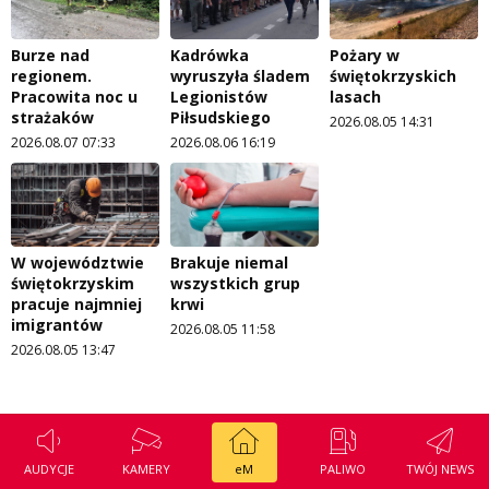
Burze nad
Kadrówka
Pożary w
regionem.
wyruszyła śladem
świętokrzyskich
Pracowita noc u
Legionistów
lasach
strażaków
Piłsudskiego
2026.08.05 14:31
2026.08.07 07:33
2026.08.06 16:19
W województwie
Brakuje niemal
świętokrzyskim
wszystkich grup
pracuje najmniej
krwi
imigrantów
2026.08.05 11:58
2026.08.05 13:47
AUDYCJE
KAMERY
eM
PALIWO
TWÓJ NEWS