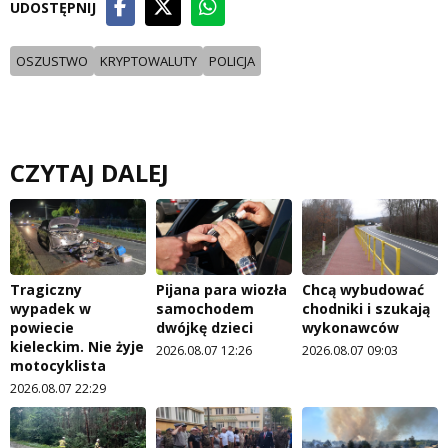
UDOSTĘPNIJ
OSZUSTWO
KRYPTOWALUTY
POLICJA
CZYTAJ DALEJ
Tragiczny
Pijana para wiozła
Chcą wybudować
wypadek w
samochodem
chodniki i szukają
powiecie
dwójkę dzieci
wykonawców
kieleckim. Nie żyje
2026.08.07 12:26
2026.08.07 09:03
motocyklista
2026.08.07 22:29