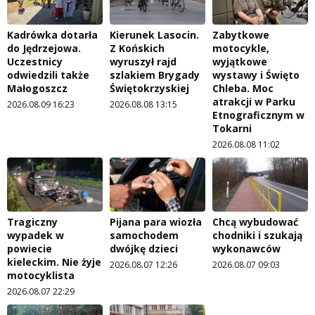
Kadrówka dotarła
Kierunek Lasocin.
Zabytkowe
do Jędrzejowa.
Z Końskich
motocykle,
Uczestnicy
wyruszył rajd
wyjątkowe
odwiedzili także
szlakiem Brygady
wystawy i Święto
Małogoszcz
Świętokrzyskiej
Chleba. Moc
atrakcji w Parku
2026.08.09 16:23
2026.08.08 13:15
Etnograficznym w
Tokarni
2026.08.08 11:02
Tragiczny
Pijana para wiozła
Chcą wybudować
wypadek w
samochodem
chodniki i szukają
powiecie
dwójkę dzieci
wykonawców
kieleckim. Nie żyje
2026.08.07 12:26
2026.08.07 09:03
motocyklista
2026.08.07 22:29