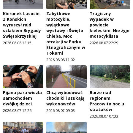
Kierunek Lasocin.
Zabytkowe
Tragiczny
Z Końskich
motocykle,
wypadek w
wyruszył rajd
wyjątkowe
powiecie
szlakiem Brygady
wystawy i Święto
kieleckim. Nie żyje
Świętokrzyskiej
Chleba. Moc
motocyklista
atrakcji w Parku
2026.08.08 13:15
2026.08.07 22:29
Etnograficznym w
Tokarni
2026.08.08 11:02
Pijana para wiozła
Chcą wybudować
Burze nad
samochodem
chodniki i szukają
regionem.
dwójkę dzieci
wykonawców
Pracowita noc u
strażaków
2026.08.07 12:26
2026.08.07 09:03
2026.08.07 07:33