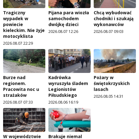
Tragiczny
Pijana para wiozła
Chcą wybudować
wypadek w
samochodem
chodniki i szukają
powiecie
dwójkę dzieci
wykonawców
kieleckim. Nie żyje
2026.08.07 12:26
2026.08.07 09:03
motocyklista
2026.08.07 22:29
Burze nad
Kadrówka
Pożary w
regionem.
wyruszyła śladem
świętokrzyskich
Pracowita noc u
Legionistów
lasach
strażaków
Piłsudskiego
2026.08.05 14:31
2026.08.07 07:33
2026.08.06 16:19
W województwie
Brakuje niemal