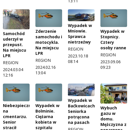
13:11
Wypadek w
Mniowie.
Zderzenie
Wypadek w
Samochód
Sprawca
samochodu i
Stopnicy.
uderzył w
nietrzeźwy
motocykla.
Cztery
przepust.
Na miejscu
osoby ranne
REGION
Na miejscu
LPR
REGION
LPR
2023.10.18
REGION
08:14
2023.09.06
REGION
2024.02.16
09:23
2024.03.04
13:04
12:16
Wypadek w
Niebezpiecznie
Wypadek w
Baćkowicach.
Wybuch
na
Bolminie.
Seniorka
gazu w
cmentarzu.
Ciężarna
potrącona
domu.
Senior
kobieta w
na pasach
Mężczyzna z
stracił
szpitalu
REGION
poparzoną