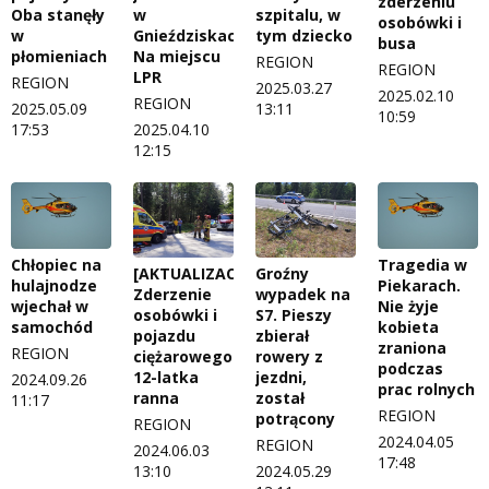
zderzeniu
Oba stanęły
w
szpitalu, w
osobówki i
w
Gnieździskach.
tym dziecko
busa
płomieniach
Na miejscu
REGION
REGION
LPR
REGION
2025.03.27
2025.02.10
REGION
2025.05.09
13:11
10:59
17:53
2025.04.10
12:15
Chłopiec na
Tragedia w
[AKTUALIZACJA]
Groźny
hulajnodze
Piekarach.
Zderzenie
wypadek na
wjechał w
Nie żyje
osobówki i
S7. Pieszy
samochód
kobieta
pojazdu
zbierał
zraniona
REGION
ciężarowego.
rowery z
podczas
12-latka
jezdni,
2024.09.26
prac rolnych
ranna
został
11:17
REGION
potrącony
REGION
2024.04.05
REGION
2024.06.03
17:48
13:10
2024.05.29