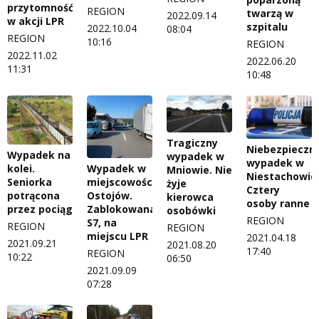
przytomność,
REGION
twarzą w
2022.09.14
w akcji LPR
szpitalu
2022.10.04
08:04
REGION
10:16
REGION
2022.11.02
2022.06.20
11:31
10:48
Tragiczny
Niebezpieczn
Wypadek na
wypadek w
wypadek w
kolei.
Wypadek w
Mniowie. Nie
Niestachowie
Seniorka
miejscowości
żyje
Cztery
potrącona
Ostojów.
kierowca
osoby ranne
przez pociąg
Zablokowana
osobówki
REGION
S7, na
REGION
REGION
miejscu LPR
2021.04.18
2021.09.21
2021.08.20
17:40
REGION
10:22
06:50
2021.09.09
07:28