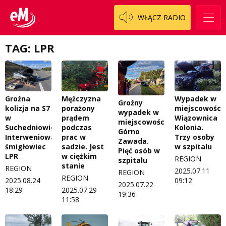
WŁĄCZ RADIO
TAG: LPR
Groźna
Mężczyzna
Wypadek w
Groźny
kolizja na S7
porażony
miejscowości
wypadek w
w
prądem
Wiązownica
miejscowości
Suchedniowie.
podczas
Kolonia.
Górno
Interweniował
prac w
Trzy osoby
Zawada.
śmigłowiec
sadzie. Jest
w szpitalu
Pięć osób w
LPR
w ciężkim
REGION
szpitalu
stanie
REGION
2025.07.11
REGION
REGION
2025.08.24
09:12
2025.07.22
18:29
2025.07.29
19:36
11:58