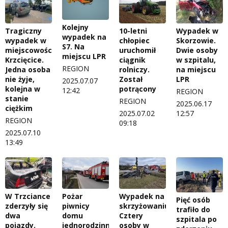
Kolejny
Tragiczny
10-letni
Wypadek w
wypadek na
wypadek w
chłopiec
Skorzowie.
S7. Na
miejscowości
uruchomił
Dwie osoby
miejscu LPR
Krzcięcice.
ciągnik
w szpitalu,
REGION
Jedna osoba
rolniczy.
na miejscu
nie żyje,
Został
LPR
2025.07.07
kolejna w
potrącony
12:42
REGION
stanie
REGION
2025.06.17
ciężkim
2025.07.02
12:57
REGION
09:18
2025.07.10
13:49
W Trzciance
Pożar
Wypadek na
Pięć osób
zderzyły się
piwnicy
skrzyżowaniu.
trafiło do
dwa
domu
Cztery
szpitala po
pojazdy.
jednorodzinnego
osoby w