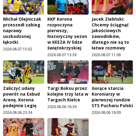
Michał Olejniczak
KKP Korona
Jacek Zieliński:
przeszedł zabieg
rozpoczyna
Chcemy ściągnąć
naprawy
pierwszy,
jakościowych
uszkodzonej
historyczny sezon
zawodników,
łąkotki
w KEEZA IV lidze
dlatego nie są to
świętokrzyskiej
łatwe rozmowy
2026.08.07 15:02
2026.08.07 13:39
2026.08.07 11:06
Zaliczyć udany
Targi Boksu przez
Gorące starcia
powrót na Exbud
kolejne trzy lata w
Koroniarzy w
Arenę. Korona
Targach Kielce
pierwszej rundzie
podejmie Legię
STS Pucharu Polski
2026.08.06 18:39
2026.08.06 23:34
2026.08.06 18:09