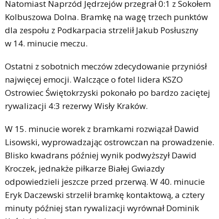
Natomiast Naprzód Jędrzejów przegrał 0:1 z Sokołem
Kolbuszowa Dolna. Bramkę na wagę trzech punktów
dla zespołu z Podkarpacia strzelił Jakub Posłuszny
w 14. minucie meczu.
Ostatni z sobotnich meczów zdecydowanie przyniósł
najwięcej emocji. Walczące o fotel lidera KSZO
Ostrowiec Świętokrzyski pokonało po bardzo zaciętej
rywalizacji 4:3 rezerwy Wisły Kraków.
W 15. minucie worek z bramkami rozwiązał Dawid
Lisowski, wyprowadzając ostrowczan na prowadzenie.
Blisko kwadrans później wynik podwyższył Dawid
Kroczek, jednakże piłkarze Białej Gwiazdy
odpowiedzieli jeszcze przed przerwą. W 40. minucie
Eryk Daczewski strzelił bramkę kontaktową, a cztery
minuty później stan rywalizacji wyrównał Dominik