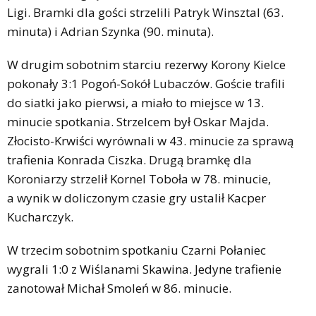
Ligi. Bramki dla gości strzelili Patryk Winsztal (63.
minuta) i Adrian Szynka (90. minuta).
W drugim sobotnim starciu rezerwy Korony Kielce
pokonały 3:1 Pogoń-Sokół Lubaczów. Goście trafili
do siatki jako pierwsi, a miało to miejsce w 13.
minucie spotkania. Strzelcem był Oskar Majda.
Złocisto-Krwiści wyrównali w 43. minucie za sprawą
trafienia Konrada Ciszka. Drugą bramkę dla
Koroniarzy strzelił Kornel Toboła w 78. minucie,
a wynik w doliczonym czasie gry ustalił Kacper
Kucharczyk.
W trzecim sobotnim spotkaniu Czarni Połaniec
wygrali 1:0 z Wiślanami Skawina. Jedyne trafienie
zanotował Michał Smoleń w 86. minucie.