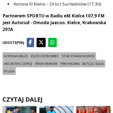
Korona III Kielce – Orlicz Suchedniów (17:30)
Partnerem SPORTU w Radiu eM Kielce 107,9 FM
jest Autorud - Omoda Jaecoo. Kielce, Krakowska
297A
UDOSTĘPNIJ
KORONA KIELCE
KSZO OSTROWIEC
STAR STARACHOWICE
AKS BUSKO ZDROJ
WISłA KRAKóW
PIłKA NOżNA
BETCLIC 3LIGA
IV LIGA
CZYTAJ DALEJ