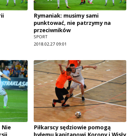
ii
Rymaniak: musimy sami
punktować, nie patrzymy na
przeciwników
SPORT
2018.02.27 09:01
 Nie
Piłkarscy sędziowie pomogą
sji
byłemu kapitanowi Korony i Wisły