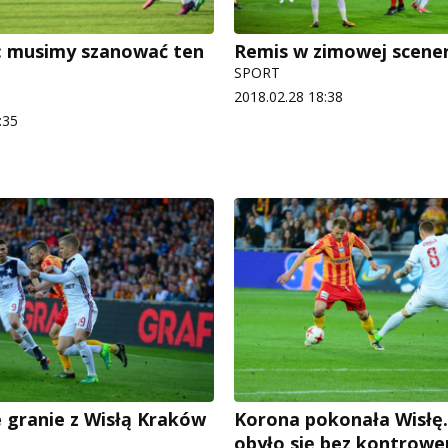
: musimy szanować ten
Remis w zimowej scener
SPORT
2018.02.28 18:38
:35
 granie z Wisłą Kraków
Korona pokonała Wisłę.
obyło się bez kontrower