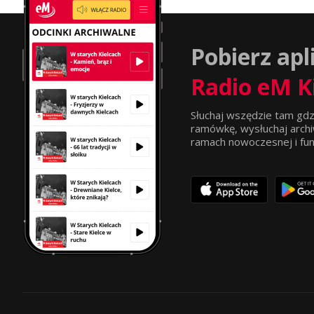
Pobierz apl
Radio eM K
Słuchaj wszędzie tam gdz
ramówkę, wysłuchaj archi
ramach nowoczesnej i funkc