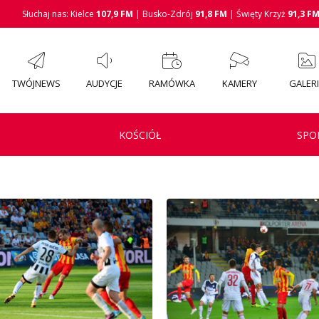
Słuchaj nas: Kielce
107,9 FM
| Busko-Zdrój
91,8 FM
| Święty Krzyż
91,3 F
TWÓJNEWS
AUDYCJE
RAMÓWKA
KAMERY
GALER
KOŚCIÓŁ
SPO