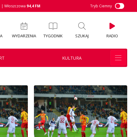
M
| Włoszczowa
94,4 FM
Tryb Ciemny
IA
WYDARZENIA
TYGODNIK
SZUKAJ
RADIO
RT
KULTURA