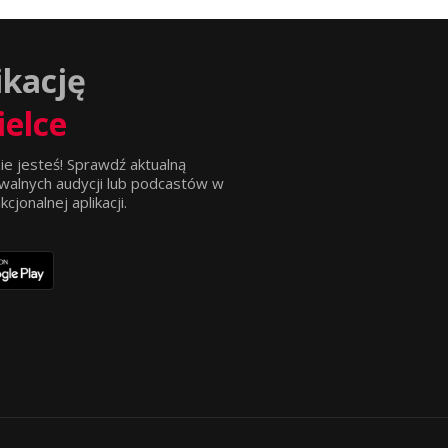
ikację
ielce
ie jesteś! Sprawdź aktualną
walnych audycji lub podcastów w
jonalnej aplikacji.