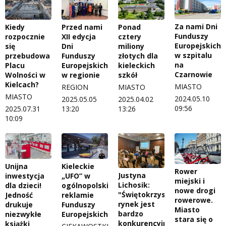
Za nami Dni
Kiedy
Przed nami
Ponad
Funduszy
rozpocznie
XII edycja
cztery
Europejskich
się
Dni
miliony
w szpitalu
przebudowa
Funduszy
złotych dla
na
Placu
Europejskich
kieleckich
Czarnowie
Wolności w
w regionie
szkół
Kielcach?
MIASTO
REGION
MIASTO
MIASTO
2024.05.10
2025.05.05
2025.04.02
09:56
2025.07.31
13:20
13:26
10:09
Unijna
Kieleckie
Rower
Justyna
inwestycja
„UFO” w
miejski i
Lichosik:
dla dzieci!
ogólnopolskiej
nowe drogi
"Świętokrzyski
Jedność
reklamie
rowerowe.
rynek jest
drukuje
Funduszy
Miasto
bardzo
niezwykłe
Europejskich
stara się o
konkurencyjny,
książki