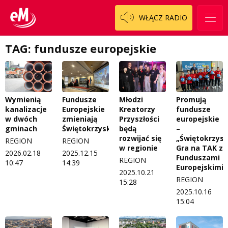
WŁĄCZ RADIO
TAG: fundusze europejskie
Wymienią
Fundusze
Młodzi
Promują
kanalizacje
Europejskie
Kreatorzy
fundusze
w dwóch
zmieniają
Przyszłości
europejskie
gminach
Świętokrzyskie
będą
–
rozwijać się
„Świętokrzysk
REGION
REGION
w regionie
Gra na TAK z
2026.02.18
2025.12.15
Funduszami
REGION
10:47
14:39
Europejskimi”
2025.10.21
REGION
15:28
2025.10.16
15:04