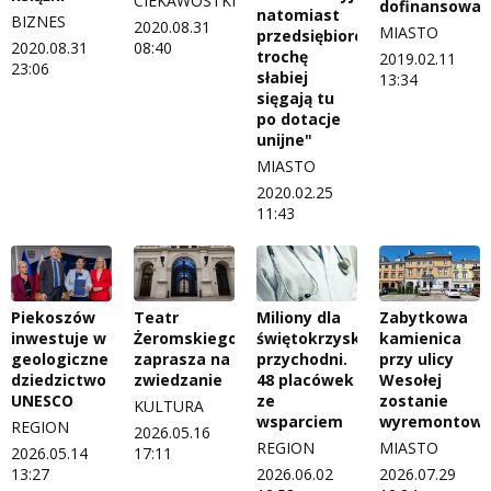
CIEKAWOSTKI
dofinansowan
natomiast
BIZNES
2020.08.31
MIASTO
przedsiębiorcy
2020.08.31
08:40
trochę
2019.02.11
23:06
słabiej
13:34
sięgają tu
po dotacje
unijne"
MIASTO
2020.02.25
11:43
Piekoszów
Teatr
Miliony dla
Zabytkowa
inwestuje w
Żeromskiego
świętokrzyskich
kamienica
geologiczne
zaprasza na
przychodni.
przy ulicy
dziedzictwo
zwiedzanie
48 placówek
Wesołej
UNESCO
ze
zostanie
KULTURA
wsparciem
wyremontow
REGION
2026.05.16
REGION
MIASTO
2026.05.14
17:11
13:27
2026.06.02
2026.07.29