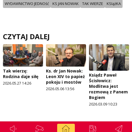
WYDAWNICTWO JEDNOść
KS JAN NOWAK
TAK WIERZE
KSIążKA
CZYTAJ DALEJ
Tak wierzę:
Ks. dr Jan Nowak:
Ksiądz Paweł
Rodzina daje siłę
Leon XIV to papież
Ścisłowicz:
pokoju i mostów
2026.05.27 14:26
Modlitwa jest
2026.05.06 13:56
rozmową z Panem
Bogiem
2026.03.09 10:23