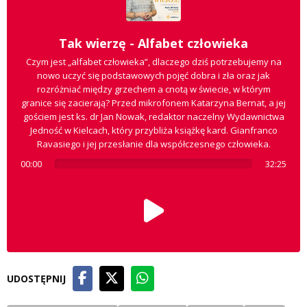
Tak wierzę - Alfabet człowieka
Czym jest „alfabet człowieka”, dlaczego dziś potrzebujemy na
nowo uczyć się podstawowych pojęć dobra i zła oraz jak
rozróżniać między grzechem a cnotą w świecie, w którym
granice się zacierają? Przed mikrofonem Katarzyna Bernat, a jej
gościem jest ks. dr Jan Nowak, redaktor naczelny Wydawnictwa
Jedność w Kielcach, który przybliża książkę kard. Gianfranco
Ravasiego i jej przesłanie dla współczesnego człowieka.
00:00
32:25
UDOSTĘPNIJ