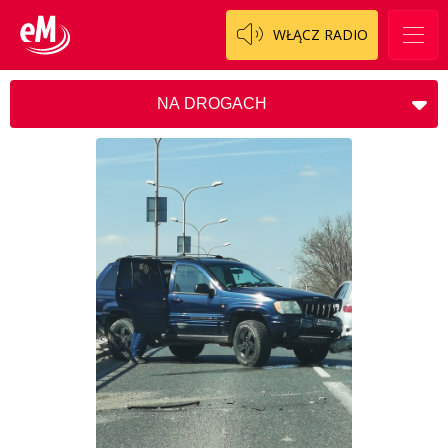
WŁĄCZ RADIO
NA DROGACH
ALERT
AWARIE
CIEKAWOSTKI
KOSCIÓŁ
NA DROGACH
POMOC
SZUKAM / ZNALEZIONO / POMOC
INNE