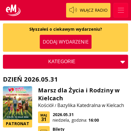
Patronat
Włoszczowski
Cały ten sport
WŁĄCZ RADIO
Koncert życzeń
Dzieciaki Cudaki
Kontakt
Słyszałeś o ciekawym wydarzeniu?
Fascynująca nauka
DODAJ WYDARZENIE
O nas
Historia na fali
Regulamin programu Patron
Modna kultura
KATEGORIE
Zespół
OdNowa
Koncerty
DZIEŃ 2026.05.31
Logo do pobrania
Pacjent, którego nie zapomnę
Kościół
Kultura
Marsz dla Życia i Rodziny w
Regulamin konkursów
Pasjonaci
Charytatywne
Kielcach
Społeczne
Regulamin przesyłania materiałów
Piąta strona świata
Zdrowie
Kościół
Bazylika Katedralna w Kielcach
/
Regulamin sklepu internetowego
Prawdę mówiąc
2026.05.31
MAJ
31
niedziela, godzina:
16:00
PATRONAT
Regulamin darowizn
Słowo Dnia
Bilety