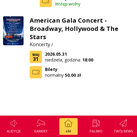
Wstęp wolny
Regulamin konkursu Zwierzak naszej klasy
Tak wierzę
Polityka prywatności
Weekend z blondynką
American Gala Concert -
Broadway, Hollywood & The
W starych Kielcach
ZNAJDZIESZ NAS TAKŻE NA
Stars
Wszystko w temacie
Koncerty
/
2026.05.31
MAJ
31
niedziela, godzina:
18:00
Bilety
normalny
50.00 zł
AUDYCJE
KAMERY
eM
PALIWO
TWÓJ NEWS