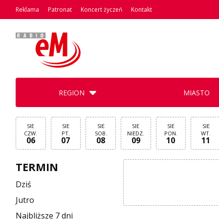
Reklama
Patronat
Koncert życzeń
Kontakt
REGION
MIASTO
SIE
SIE
SIE
SIE
SIE
SIE
CZW.
PT.
SOB.
NIEDZ.
PON.
WT.
06
07
08
09
10
11
TERMIN
Dziś
Jutro
Najbliższe 7 dni