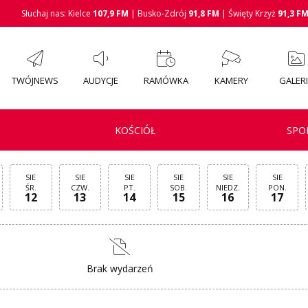
Słuchaj nas: Kielce
107,9 FM
| Busko-Zdrój
91,8 FM
| Święty Krzyż
91,3 F
TWÓJNEWS
AUDYCJE
RAMÓWKA
KAMERY
GALER
KOŚCIÓŁ
SPO
SIE
SIE
SIE
SIE
SIE
SIE
ŚR.
CZW.
PT.
SOB.
NIEDZ.
PON.
12
13
14
15
16
17
Brak wydarzeń