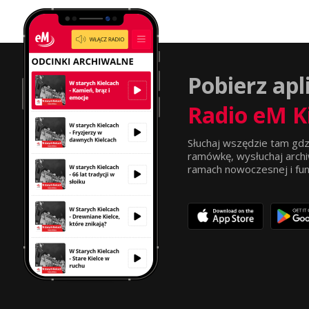
Pobierz apl
Radio eM K
Słuchaj wszędzie tam gdz
ramówkę, wysłuchaj archi
ramach nowoczesnej i funkc