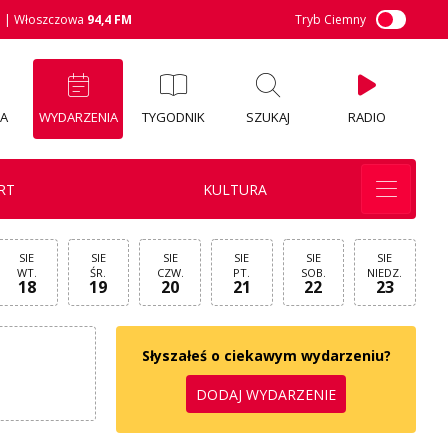
M
| Włoszczowa
94,4 FM
Tryb Ciemny
IA
WYDARZENIA
TYGODNIK
SZUKAJ
RADIO
RT
KULTURA
SIE
SIE
SIE
SIE
SIE
SIE
WT.
ŚR.
CZW.
PT.
SOB.
NIEDZ.
18
19
20
21
22
23
Słyszałeś o ciekawym wydarzeniu?
DODAJ WYDARZENIE