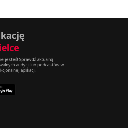
ikację
ielce
ie jesteś! Sprawdź aktualną
walnych audycji lub podcastów w
jonalnej aplikacji.