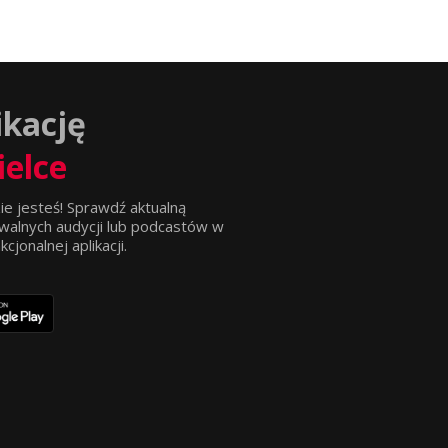
ikację
ielce
ie jesteś! Sprawdź aktualną
walnych audycji lub podcastów w
jonalnej aplikacji.