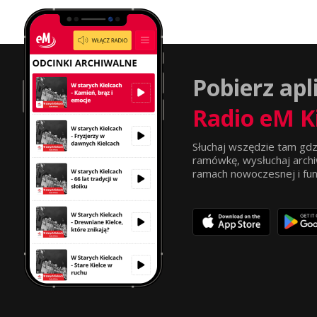
Pobierz apl
Radio eM K
Słuchaj wszędzie tam gdz
ramówkę, wysłuchaj archi
ramach nowoczesnej i funkc