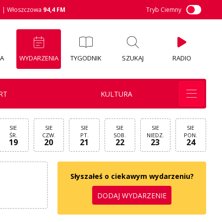
M
| Włoszczowa
94,4 FM
Tryb Ciemny
IA
WYDARZENIA
TYGODNIK
SZUKAJ
RADIO
RT
KULTURA
SIE
SIE
SIE
SIE
SIE
SIE
ŚR.
CZW.
PT.
SOB.
NIEDZ.
PON.
19
20
21
22
23
24
Słyszałeś o ciekawym wydarzeniu?
DODAJ WYDARZENIE