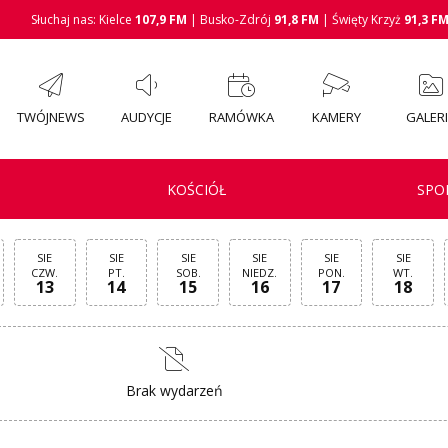
Słuchaj nas: Kielce
107,9 FM
| Busko-Zdrój
91,8 FM
| Święty Krzyż
91,3 F
TWÓJNEWS
AUDYCJE
RAMÓWKA
KAMERY
GALER
KOŚCIÓŁ
SPO
SIE
SIE
SIE
SIE
SIE
SIE
CZW.
PT.
SOB.
NIEDZ.
PON.
WT.
13
14
15
16
17
18
Brak wydarzeń