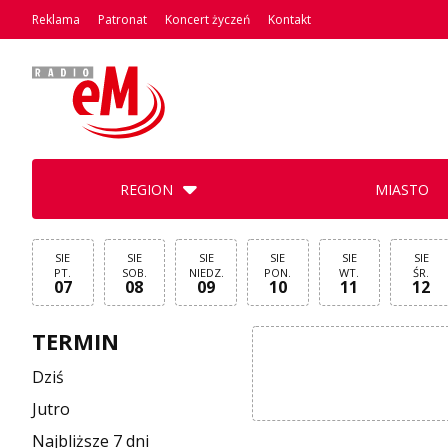
Reklama
Patronat
Koncert życzeń
Kontakt
REGION
MIASTO
SIE
SIE
SIE
SIE
SIE
SIE
PT.
SOB.
NIEDZ.
PON.
WT.
ŚR.
07
08
09
10
11
12
TERMIN
Dziś
Jutro
Najbliższe 7 dni