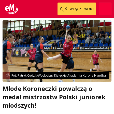
WŁĄCZ RADIO
Fot. Patryk Cudzik/Wodociągi Kieleckie Akademia Korona Handball
Młode Koroneczki powalczą o
medal mistrzostw Polski juniorek
młodszych!