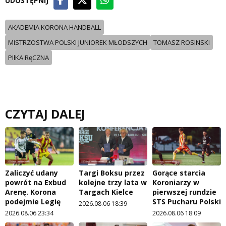
UDOSTĘPNIJ
AKADEMIA KORONA HANDBALL
MISTRZOSTWA POLSKI JUNIOREK MŁODSZYCH
TOMASZ ROSINSKI
PIłKA RęCZNA
CZYTAJ DALEJ
Zaliczyć udany
Targi Boksu przez
Gorące starcia
powrót na Exbud
kolejne trzy lata w
Koroniarzy w
Arenę. Korona
Targach Kielce
pierwszej rundzie
podejmie Legię
STS Pucharu Polski
2026.08.06 18:39
2026.08.06 23:34
2026.08.06 18:09