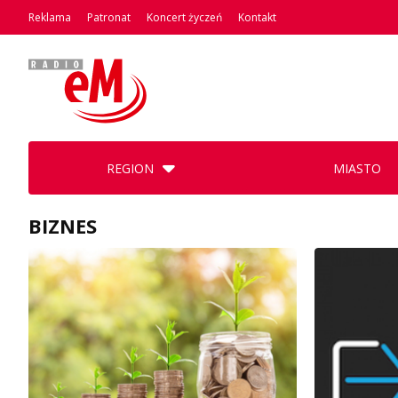
Reklama
Patronat
Koncert życzeń
Kontakt
REGION
MIASTO
BIZNES