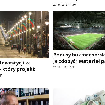
2019.12.13 11:56
Bonusy bukmacherski
je zdobyć? Materiał 
Inwestycji w
2019.11.21 13:31
- który projekt
?
1