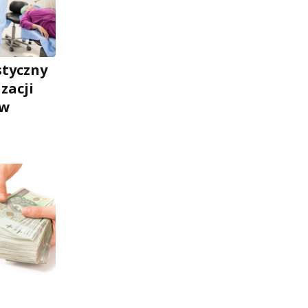
styczny
zacji
 w