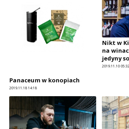
Nikt w Ki
na winac
jedyny s
2019.11.10 05:3
Panaceum w konopiach
2019.11.18 14:18