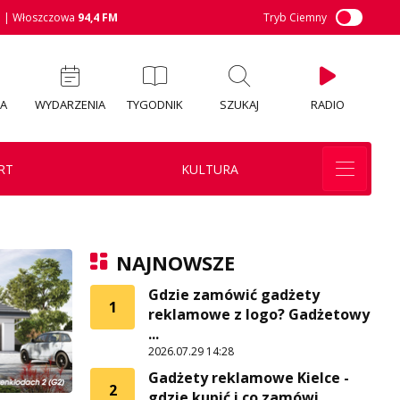
M
| Włoszczowa
94,4 FM
Tryb Ciemny
IA
WYDARZENIA
TYGODNIK
SZUKAJ
RADIO
RT
KULTURA
NAJNOWSZE
Gdzie zamówić gadżety
1
reklamowe z logo? Gadżetowy
...
2026.07.29 14:28
Gadżety reklamowe Kielce -
2
gdzie kupić i co zamówi ...