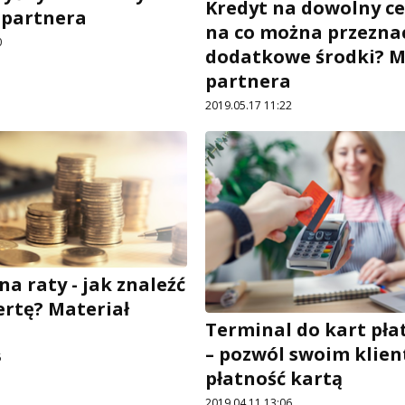
Kredyt na dowolny cel
 partnera
na co można przezna
0
dodatkowe środki? M
partnera
2019.05.17 11:22
na raty - jak znaleźć
ertę? Materiał
Terminal do kart pła
a
– pozwól swoim klie
5
płatność kartą
2019.04.11 13:06