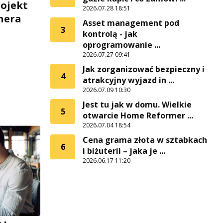
rojekt
2026.07.28 18:51
nera
Asset management pod
3
kontrolą - jak
oprogramowanie ...
2026.07.27 09:41
Jak zorganizować bezpieczny i
4
atrakcyjny wyjazd in ...
2026.07.09 10:30
Jest tu jak w domu. Wielkie
5
otwarcie Home Reformer ...
2026.07.04 18:54
Cena grama złota w sztabkach
6
i biżuterii – jaka je ...
2026.06.17 11:20