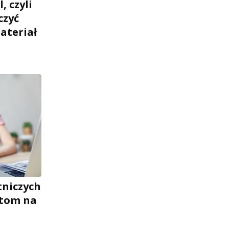
, czyli
czyć
ateriał
tniczych
ntom na