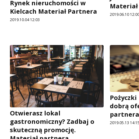
Rynek nieruchomości w
Materiał
Kielcach Materiał Partnera
2019.06.10 12:0
2019.10.04 12:03
Pożyczki 
dobrą of
Otwierasz lokal
partner
gastronomiczny? Zadbaj o
2019.05.13 14:1
skuteczną promocję.
Materiał partnera