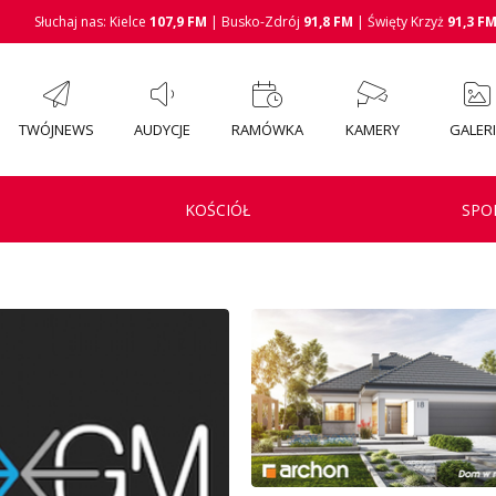
Słuchaj nas: Kielce
107,9 FM
| Busko-Zdrój
91,8 FM
| Święty Krzyż
91,3 F
TWÓJNEWS
AUDYCJE
RAMÓWKA
KAMERY
GALER
KOŚCIÓŁ
SPO