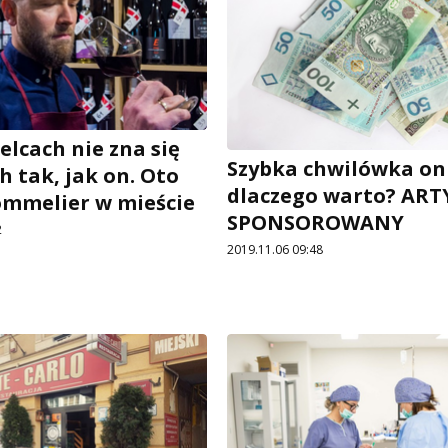
elcach nie zna się
Szybka chwilówka onl
h tak, jak on. Oto
dlaczego warto? AR
ommelier w mieście
SPONSOROWANY
2
2019.11.06 09:48