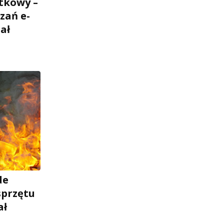
tkowy –
zań e-
ał
de
sprzętu
ał