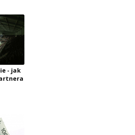
e - jak
partnera