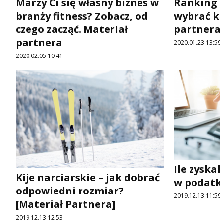
Marzy Ci się własny biznes w
Ranking 
branży fitness? Zobacz, od
wybrać k
czego zacząć. Materiał
partner
partnera
2020.01.23 13:5
2020.02.05 10:41
Ile zysk
Kije narciarskie – jak dobrać
w podatk
odpowiedni rozmiar?
2019.12.13 11:5
[Materiał Partnera]
2019.12.13 12:53