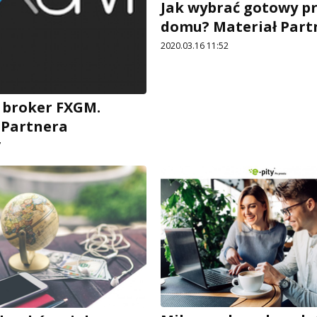
Jak wybrać gotowy p
domu? Materiał Part
2020.03.16 11:52
 broker FXGM.
 Partnera
7