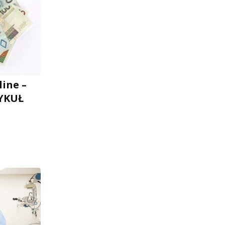
ine –
TYKUŁ