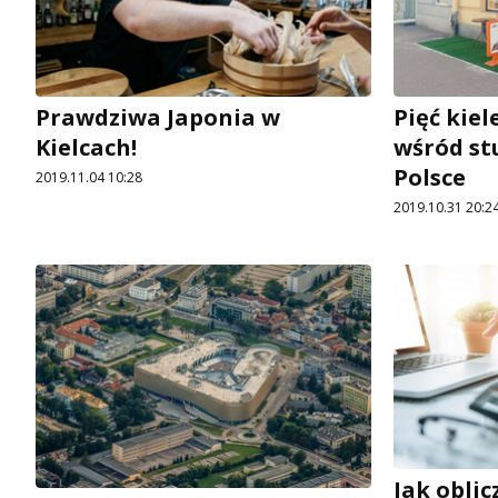
Prawdziwa Japonia w
Pięć kiel
Kielcach!
wśród st
Polsce
2019.11.04 10:28
2019.10.31 20:2
Jak oblic