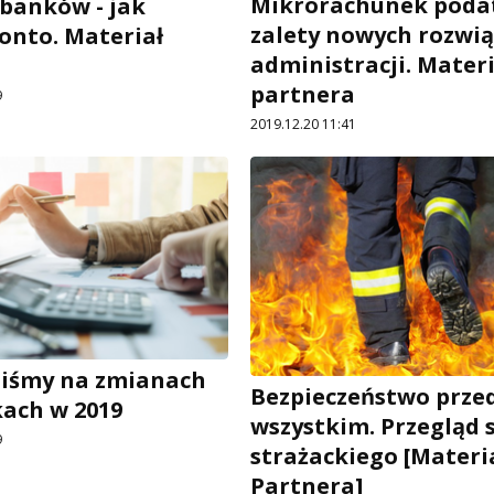
Mikrorachunek poda
banków - jak
zalety nowych rozwią
onto. Materiał
administracji. Materi
a
partnera
9
2019.12.20 11:41
aliśmy na zmianach
Bezpieczeństwo prze
ach w 2019
wszystkim. Przegląd 
9
strażackiego [Materi
Partnera]