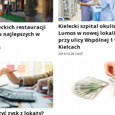
Kielecki szpital okuli
eckich restauracji
Lumos w nowej lokali
u najlepszych w
przy ulicy Wspólnej 1
Kielcach
4
2019.10.28 14:07
zyć zysk z lokaty?