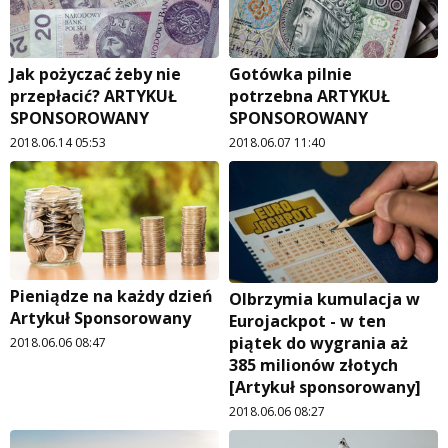
Jak pożyczać żeby nie
Gotówka pilnie
przepłacić? ARTYKUŁ
potrzebna ARTYKUŁ
SPONSOROWANY
SPONSOROWANY
2018.06.14 05:53
2018.06.07 11:40
Pieniądze na każdy dzień
Olbrzymia kumulacja w
Artykuł Sponsorowany
Eurojackpot - w ten
piątek do wygrania aż
2018.06.06 08:47
385 milionów złotych
[Artykuł sponsorowany]
2018.06.06 08:27