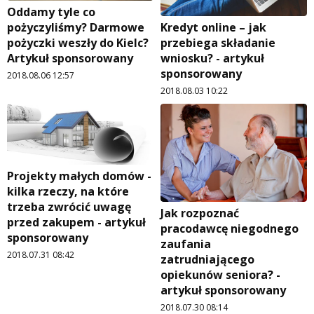
Oddamy tyle co
Kredyt online – jak
pożyczyliśmy? Darmowe
przebiega składanie
pożyczki weszły do Kielc?
wniosku? - artykuł
Artykuł sponsorowany
sponsorowany
2018.08.06 12:57
2018.08.03 10:22
Projekty małych domów -
kilka rzeczy, na które
trzeba zwrócić uwagę
Jak rozpoznać
przed zakupem - artykuł
pracodawcę niegodnego
sponsorowany
zaufania
2018.07.31 08:42
zatrudniającego
opiekunów seniora? -
artykuł sponsorowany
2018.07.30 08:14