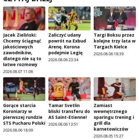
Jacek Zieliński:
Zaliczyć udany
Targi Boksu przez
Chcemy ściągnąć
powrót na Exbud
kolejne trzy lata w
jakościowych
Arenę. Korona
Targach Kielce
zawodników,
podejmie Legię
2026.08.06 18:39
dlatego nie są to
2026.08.06 23:34
łatwe rozmowy
2026.08.07 11:06
Gorące starcia
Tamar Svetlin
Zamiast
Koroniarzy w
bliski transferu do
wewnętrznego
pierwszej rundzie
AS Saint-Etienne!
sparingu trening i
STS Pucharu Polski
grill dla
2026.08.06 13:51
karnetowiczów
2026.08.06 18:09
2026.08.05 15:27