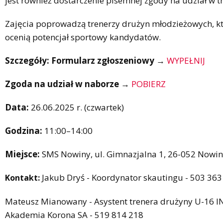
jest również dostarczenie pisemnej zgody na udział w t
Zajęcia poprowadzą trenerzy drużyn młodzieżowych, k
ocenią potencjał sportowy kandydatów.
Szczegóły:
Formularz zgłoszeniowy
→
WYPEŁNIJ
Zgoda na udział w naborze
→
POBIERZ
Data:
26.06.2025 r. (czwartek)
Godzina:
11:00–14:00
Miejsce:
SMS Nowiny, ul. Gimnazjalna 1, 26-052 Nowi
Jakub Dryś - Koordynator skautingu - 503 363
Kontakt:
Mateusz Mianowany - Asystent trenera drużyny U-16 
Akademia Korona SA - 519 814 218