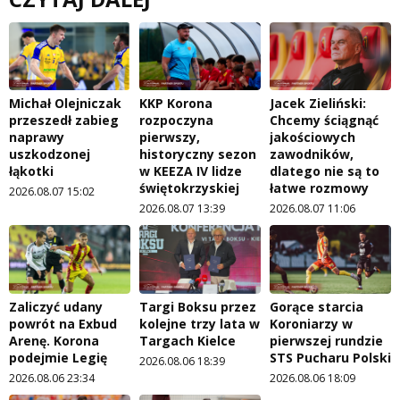
Michał Olejniczak
KKP Korona
Jacek Zieliński:
przeszedł zabieg
rozpoczyna
Chcemy ściągnąć
naprawy
pierwszy,
jakościowych
uszkodzonej
historyczny sezon
zawodników,
łąkotki
w KEEZA IV lidze
dlatego nie są to
świętokrzyskiej
łatwe rozmowy
2026.08.07 15:02
2026.08.07 13:39
2026.08.07 11:06
Zaliczyć udany
Targi Boksu przez
Gorące starcia
powrót na Exbud
kolejne trzy lata w
Koroniarzy w
Arenę. Korona
Targach Kielce
pierwszej rundzie
podejmie Legię
STS Pucharu Polski
2026.08.06 18:39
2026.08.06 23:34
2026.08.06 18:09