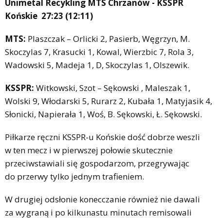
Unimetal Recykling MTS Chrzanów - K
SSPR
Końskie
27:23 (12:11)
MTS:
Plaszczak – Orlicki 2, Pasierb, Węgrzyn, M.
Skoczylas 7, Krasucki 1, Kowal, Wierzbic 7, Rola 3,
Wadowski 5, Madeja 1, D, Skoczylas 1, Olszewik.
KSSPR:
Witkowski, Szot – Sękowski , Maleszak 1,
Wolski 9, Włodarski 5, Rurarz 2, Kubała 1, Matyjasik 4,
Słonicki, Napierała 1, Woś, B. Sękowski, Ł. Sękowski.
Piłkarze ręczni KSSPR-u Końskie dość dobrze weszli
w ten mecz i w pierwszej połowie skutecznie
przeciwstawiali się gospodarzom, przegrywając
do przerwy tylko jednym trafieniem.
W drugiej odsłonie konecczanie również nie dawali
za wygraną i po kilkunastu minutach remisowali