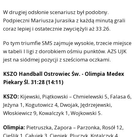
W drugiej odsłonie scenariusz był podobny.
Podpieczni Mariusza Jurasika z każdą minutą grali
coraz lepiej i ostatecznie zwyciężyli aż 33.26.
Po tym triumfie SMS zajmuje wysokie, trzecie miejsce
w tabeli I ligi z dorobkiem ośmiu punktów. AZS UJK
jest na siódmej pozycji z sześcioma oczkami.
KSZO Handball Ostrowiec Św. - Olimpia Medex
Piekary Śl. 31:28 (14:11)
KSZO:
Kijewski, Piątkowski – Chmielewski 5, Falasa 6,
Jeżyna 1, Kogutowicz 4, Dwojak, Jędrzejewski,
Włoskiewicz 9, Kowalczyk 1, Wojkowski 5.
Olimpia:
Pietruszka, Zapora – Parzonka, Rosół 12,
Cieślik 1, Całujek 3, Cieniek, Pluczyk, Kotalczyk 4,