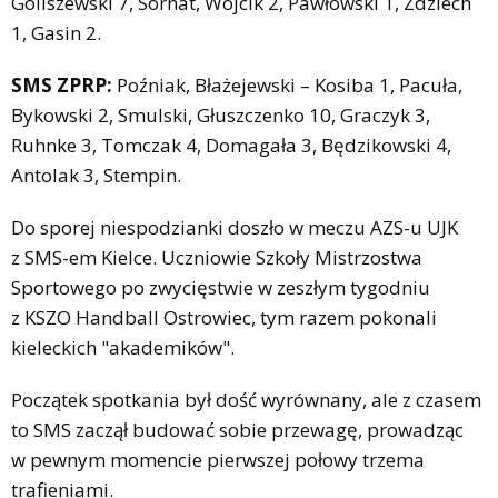
Goliszewski 7, Sornat, Wójcik 2, Pawłowski 1, Zdziech
1, Gasin 2.
SMS ZPRP:
Poźniak, Błażejewski – Kosiba 1, Pacuła,
Bykowski 2, Smulski, Głuszczenko 10, Graczyk 3,
Ruhnke 3, Tomczak 4, Domagała 3, Będzikowski 4,
Antolak 3, Stempin.
Do sporej niespodzianki doszło w meczu AZS-u UJK
z SMS-em Kielce. Uczniowie Szkoły Mistrzostwa
Sportowego po zwycięstwie w zeszłym tygodniu
z KSZO Handball Ostrowiec, tym razem pokonali
kieleckich "akademików".
Początek spotkania był dość wyrównany, ale z czasem
to SMS zaczął budować sobie przewagę, prowadząc
w pewnym momencie pierwszej połowy trzema
trafieniami.