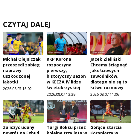
CZYTAJ DALEJ
Michał Olejniczak
KKP Korona
Jacek Zieliński:
przeszedł zabieg
rozpoczyna
Chcemy ściągnąć
naprawy
pierwszy,
jakościowych
uszkodzonej
historyczny sezon
zawodników,
łąkotki
w KEEZA IV lidze
dlatego nie są to
świętokrzyskiej
łatwe rozmowy
2026.08.07 15:02
2026.08.07 13:39
2026.08.07 11:06
Zaliczyć udany
Targi Boksu przez
Gorące starcia
powrót na Exbud
kolejne trzy lata w
Koroniarzy w