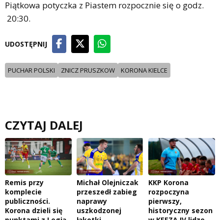
Piątkowa potyczka z Piastem rozpocznie się o godz.
20:30.
UDOSTĘPNIJ
PUCHAR POLSKI
ZNICZ PRUSZKOW
KORONA KIELCE
CZYTAJ DALEJ
Remis przy
Michał Olejniczak
KKP Korona
komplecie
przeszedł zabieg
rozpoczyna
publiczności.
naprawy
pierwszy,
Korona dzieli się
uszkodzonej
historyczny sezon
punktami z Legią
łąkotki
w KEEZA IV lidze