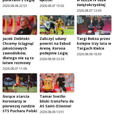
świętokrzyskiej
2026.08.08 22:53
2026.08.07 15:02
2026.08.07 13:39
Jacek Zieliński:
Zaliczyć udany
Targi Boksu przez
Chcemy ściągnąć
powrót na Exbud
kolejne trzy lata w
jakościowych
Arenę. Korona
Targach Kielce
zawodników,
podejmie Legię
2026.08.06 18:39
dlatego nie są to
2026.08.06 23:34
łatwe rozmowy
2026.08.07 11:06
Gorące starcia
Tamar Svetlin
Koroniarzy w
bliski transferu do
pierwszej rundzie
AS Saint-Etienne!
STS Pucharu Polski
2026.08.06 13:51