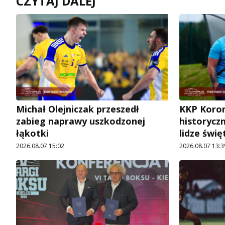
CZYTAJ DALEJ
Michał Olejniczak przeszedł
KKP Koron
zabieg naprawy uszkodzonej
historycz
łąkotki
lidze świę
2026.08.07 15:02
2026.08.07 13:3