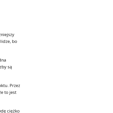
żniejszy
lidze, bo
udna
zby są
ktu. Przez
e to jest
wdę ciężko