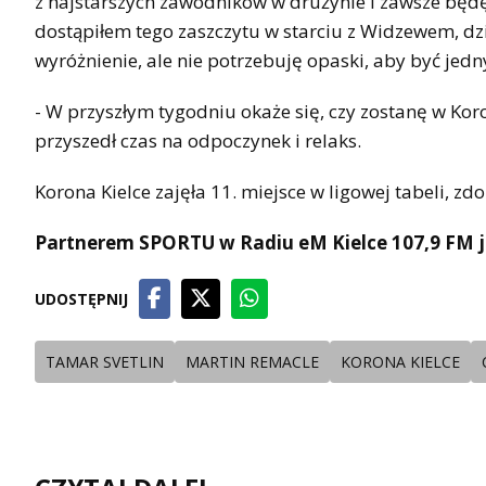
z najstarszych zawodników w drużynie i zawsze będę
dostąpiłem tego zaszczytu w starciu z Widzewem, dzis
wyróżnienie, ale nie potrzebuję opaski, aby być jedn
- W przyszłym tygodniu okaże się, czy zostanę w Kor
przyszedł czas na odpoczynek i relaks.
Korona Kielce zajęła 11. miejsce w ligowej tabeli, z
Partnerem SPORTU w Radiu eM Kielce 107,9 FM j
UDOSTĘPNIJ
TAMAR SVETLIN
MARTIN REMACLE
KORONA KIELCE