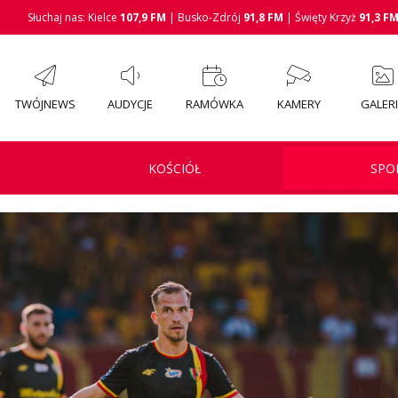
Słuchaj nas: Kielce
107,9 FM
| Busko-Zdrój
91,8 FM
| Święty Krzyż
91,3 F
TWÓJNEWS
AUDYCJE
RAMÓWKA
KAMERY
GALER
KOŚCIÓŁ
SPO