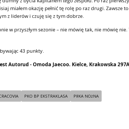
 dumny z bycia kapitanem tego zespołu. Po raz pierwsz
iaj miałem okazję pełnić tę rolę po raz drugi. Zawsze to 
ym z liderów i czuję się z tym dobrze.
onie w przyszłym sezonie – nie mówię tak, nie mówię nie.
dobywając 43 punkty.
est Autorud - Omoda Jaecoo. Kielce, Krakowska 297
CRACOVIA
PKO BP EKSTRAKLASA
PIłKA NOżNA