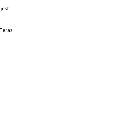
y
jest
 Teraz
A