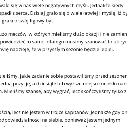
tłowało się w nas wiele negatywnych myśli. Jednakże kiedy
ł z serca. Dzisiaj grało się o wiele łatwiej i myślę, iż b
 grała o swój ligowy byt.
 dużo meczów, w których mieliśmy dużo okazji i nie zamie
e powiedzieć to samo, dlatego musimy szanować to utrzy
wię nadzieję, że w przyszłym sezonie będzie lepiej.
ieliśmy, jakie zadanie sobie postawiliśmy przed sezone
jedną pozycję, a dziesiąte lub wyższe miejsce uciekło na
. Mieliśmy szansę, aby wygrać, lecz skończyliśmy tylko 
ścią, lecz nie jestem w trójce kapitanów. Jednakże gdy on
 odpowiedzialności na siebie, ponieważ jestem jednym