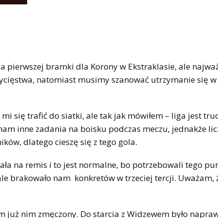
a pierwszej bramki dla Korony w Ekstraklasie, ale najwa
wycięstwa, natomiast musimy szanować utrzymanie się w 
i się trafić do siatki, ale tak jak mówiłem – liga jest tr
mam inne zadania na boisku podczas meczu, jednakże lic
ków, dlatego cieszę się z tego gola.
ła na remis i to jest normalne, bo potrzebowali tego pun
le brakowało nam konkretów w trzeciej tercji. Uważam, ż
estem już nim zmęczony. Do starcia z Widzewem było napra