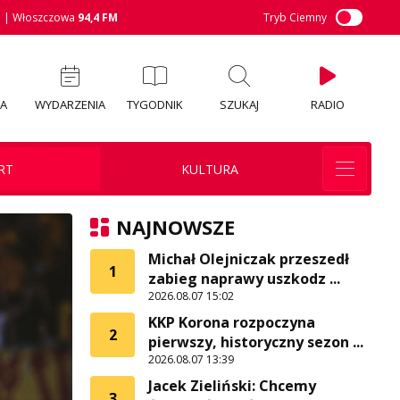
M
| Włoszczowa
94,4 FM
Tryb Ciemny
IA
WYDARZENIA
TYGODNIK
SZUKAJ
RADIO
RT
KULTURA
NAJNOWSZE
Michał Olejniczak przeszedł
1
zabieg naprawy uszkodz ...
2026.08.07 15:02
KKP Korona rozpoczyna
2
pierwszy, historyczny sezon ...
2026.08.07 13:39
Jacek Zieliński: Chcemy
3