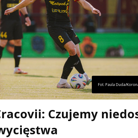
Fot. Paula Duda/Korona
Cracovii: Czujemy niedo
zwycięstwa