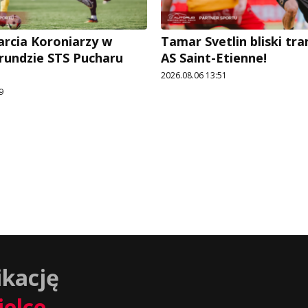
arcia Koroniarzy w
Tamar Svetlin bliski tr
 rundzie STS Pucharu
AS Saint-Etienne!
2026.08.06 13:51
9
ikację
ielce