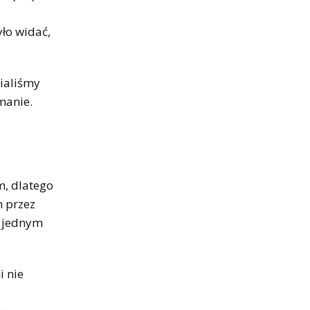
yło widać,
nialiśmy
manie.
m, dlatego
m przez
z jednym
i nie