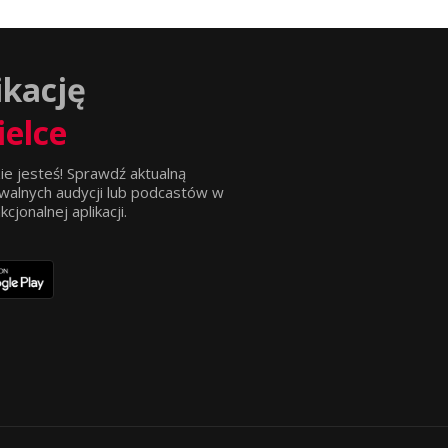
ikację
ielce
ie jesteś! Sprawdź aktualną
walnych audycji lub podcastów w
jonalnej aplikacji.