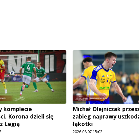
y komplecie
Michał Olejniczak przes
ci. Korona dzieli się
zabieg naprawy uszkod
z Legią
łąkotki
3
2026.08.07 15:02