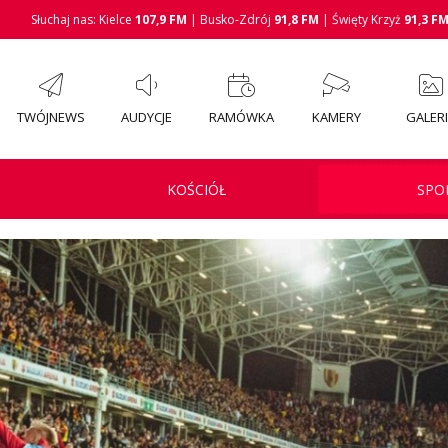
Słuchaj nas: Kielce
107,9 FM
| Busko-Zdrój
91,8 FM
| Święty Krzyż
91,3 F
TWÓJNEWS
AUDYCJE
RAMÓWKA
KAMERY
GALER
KOŚCIÓŁ
SPO