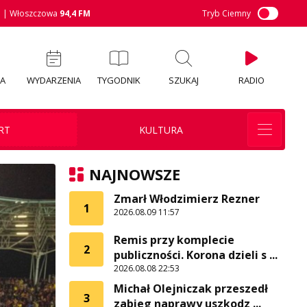
M
| Włoszczowa
94,4 FM
Tryb Ciemny
IA
WYDARZENIA
TYGODNIK
SZUKAJ
RADIO
RT
KULTURA
NAJNOWSZE
Zmarł Włodzimierz Rezner
1
2026.08.09 11:57
Remis przy komplecie
2
publiczności. Korona dzieli s ...
2026.08.08 22:53
Michał Olejniczak przeszedł
3
zabieg naprawy uszkodz ...