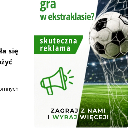
ła się
ożyć
gromnych