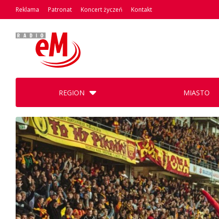
Reklama
Patronat
Koncert życzeń
Kontakt
REGION
MIASTO