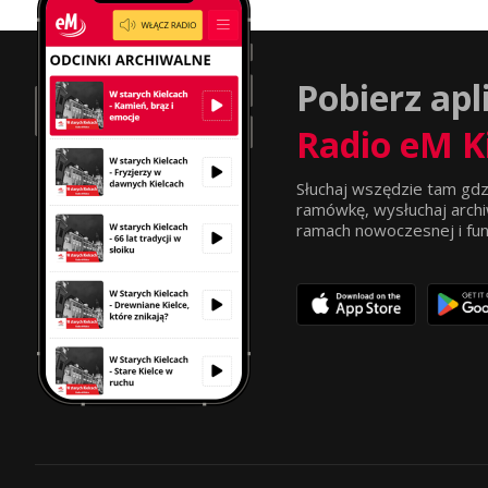
Pobierz apl
Radio eM K
Słuchaj wszędzie tam gdz
ramówkę, wysłuchaj archi
ramach nowoczesnej i funkc