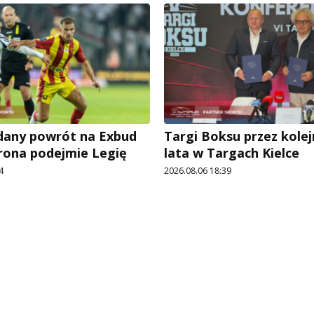
udany powrót na Exbud
Targi Boksu przez kolej
rona podejmie Legię
lata w Targach Kielce
4
2026.08.06 18:39