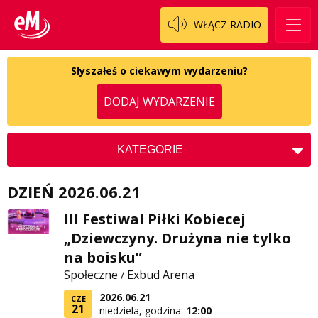
Patronat
Włoszczowski
Cały ten sport
WŁĄCZ RADIO
Koncert życzeń
Dzieciaki Cudaki
Kontakt
Słyszałeś o ciekawym wydarzeniu?
Fascynująca nauka
DODAJ WYDARZENIE
O nas
Historia na fali
Regulamin programu Patron
Modna kultura
KATEGORIE
Zespół
OdNowa
Koncerty
DZIEŃ 2026.06.21
Logo do pobrania
Pacjent, którego nie zapomnę
Kościół
Kultura
III Festiwal Piłki Kobiecej
Regulamin konkursów
Pasjonaci
Charytatywne
„Dziewczyny. Drużyna nie tylko
Społeczne
Regulamin przesyłania materiałów
Piąta strona świata
Zdrowie
na boisku”
Społeczne
Exbud Arena
/
Regulamin sklepu internetowego
Prawdę mówiąc
2026.06.21
CZE
Regulamin darowizn
Słowo Dnia
21
niedziela, godzina:
12:00