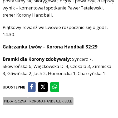
postaramy się skorygować błędy i powalczyć o lepszy
wynik – komentował spotkanie Paweł Tetelewski,
trener Korony Handball.
Piątkowy rewanż we Lwowie rozpocznie się o godz.
14.30.
Galiczanka Lwów – Korona Handball 32:29
Bramki dla Korony zdobywały:
Syncerz 7,
Skowrońska 6, Więckowska D. 4, Czekala 3, Zimnicka
3, Gliwińska 2, Jach 2, Homonicka 1, Charzyńska 1.
UDOSTĘPNIJ
PILKA RECZNA
KORONA HANDBALL KIELCE