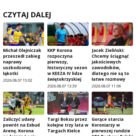
CZYTAJ DALEJ
Michał Olejniczak
KKP Korona
Jacek Zieliński:
przeszedł zabieg
rozpoczyna
Chcemy ściągnąć
naprawy
pierwszy,
jakościowych
uszkodzonej
historyczny sezon
zawodników,
łąkotki
w KEEZA IV lidze
dlatego nie są to
świętokrzyskiej
łatwe rozmowy
2026.08.07 15:02
2026.08.07 13:39
2026.08.07 11:06
Zaliczyć udany
Targi Boksu przez
Gorące starcia
powrót na Exbud
kolejne trzy lata w
Koroniarzy w
Arenę. Korona
Targach Kielce
pierwszej rundzie